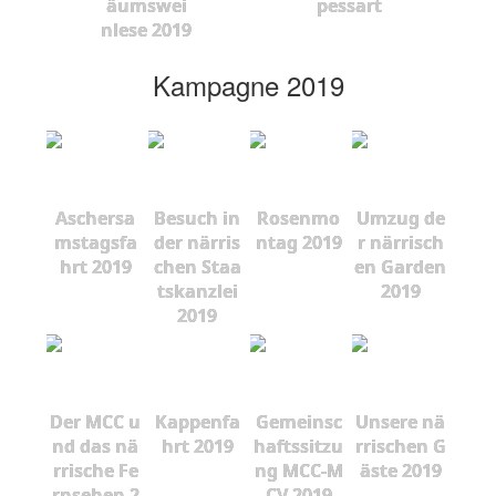
äumswei
pessart
nlese 2019
Kampagne 2019
Aschersa
Besuch in
Rosenmo
Umzug de
mstagsfa
der närris
ntag 2019
r närrisch
hrt 2019
chen Staa
en Garden
tskanzlei
2019
2019
Der MCC u
Kappenfa
Gemeinsc
Unsere nä
nd das nä
hrt 2019
haftssitzu
rrischen G
rrische Fe
ng MCC-M
äste 2019
rnsehen 2
CV 2019