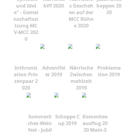
und Idol
hiff 2020
s Gescheh
hoppen 20
e" - Gemei
en auf der
20
nschaftssi
MCC Bühn
tzung MC
e 2020
V-MCC 202
0
Inthronis
Adventfei
Närrische
Proklama
ation Prin
er 2019
Zwischen
tion 2019
zenpaar 2
mahlzeit
020
2019
Sommerli
Schoppe C
Kommitee
ches Wein
up 2019
ausflug 20
fest - Jubil
20 Main-S