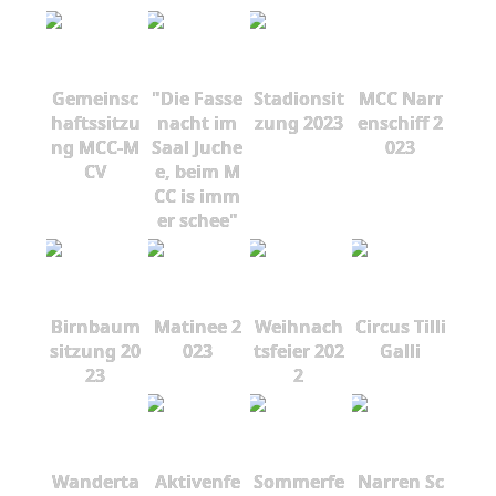
Gemeinsc
"Die Fasse
Stadionsit
MCC Narr
haftssitzu
nacht im
zung 2023
enschiff 2
ng MCC-M
Saal Juche
023
CV
e, beim M
CC is imm
er schee"
Birnbaum
Matinee 2
Weihnach
Circus Tilli
sitzung 20
023
tsfeier 202
Galli
23
2
Wanderta
Aktivenfe
Sommerfe
Narren Sc