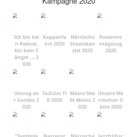
Kampagne 2020
Ich bin kei
Kappenfa
Närrische
Rosenmo
n Redner,
hrt 2020
Staatskan
ntagszug
bin kein S
zlei 2020
2020
änger ... 2
020
Umzug de
Tschüss Ti
Mainz blei
Unsere Nä
r Garden 2
ll 2020
bt Mainz 2
rrischen G
020
020
äste 2020
"Symbole
Narrensc
Närrische
Jazzfrühsc