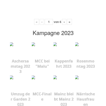
«
‹
von
6
›
»
Kampagne 2023
Aschersa
MCC bei
Kappenfa
Rosenmo
mstag 202
"Malu"
hrt 2023
ntag 2023
3
Umzug de
MCC-Final
Mainz blei
Närrische
r Garden 2
e
bt Mainz 2
Hausfrau
023
023
en