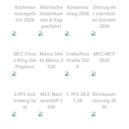
Aschersa
Närrische
Rosenmo
Umzug de
mstagsfa
Staatskan
ntag 2026
r närrisch
hrt 2026
zlei & Kap
en Garden
penfahrt
2026
MCC Final
Mainz blei
Freiluftna
MCC-MCV
e Ring des
bt Mainz 2
rhalla 202
2026
Pegasus
026
6
2.PFS Gut
MCC Narr
1. PFS 24.0
Birnbaum
enberg Sa
enschiff 2
1.26
sitzung 20
al
026
26