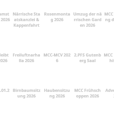
amst
Närrische Sta
Rosenmonta
Umzug der nä
MCC 
 2026
atskanzlei &
g 2026
rrischen Gard
ng d
Kappenfahrt
en 2026
leibt
Freiluftnarha
MCC-MCV 202
2.PFS Gutenb
MCC 
2026
lla 2026
6
erg Saal
hi
.01.2
Birnbaumsitz
Haubensitzu
MCC Frühsch
Adve
ung 2026
ng 2026
oppen 2026