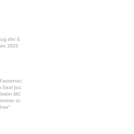
ug der G
en 2023
 Fassenac
m Saal Juc
 beim MC
 immer sc
hee"