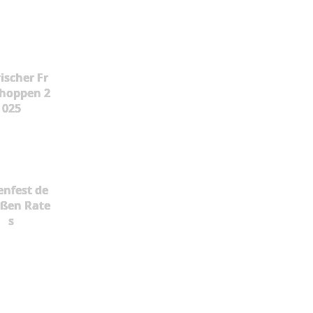
ischer Fr
hoppen 2
025
enfest de
oßen Rate
s