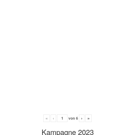
«
‹
von
6
›
»
Kampagne 2023