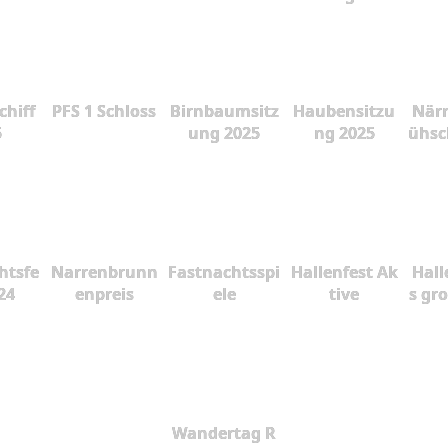
chiff
PFS 1 Schloss
Birnbaumsitz
Haubensitzu
Närr
5
ung 2025
ng 2025
ühsc
htsfe
Narrenbrunn
Fastnachtsspi
Hallenfest Ak
Hall
24
enpreis
ele
tive
s gr
Wandertag R