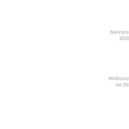
Narrens
202
Weihnac
ier 20