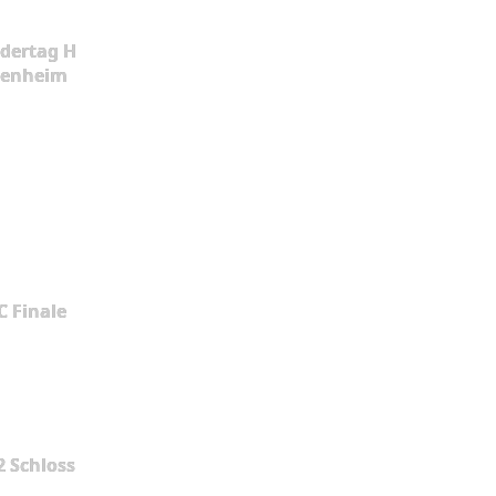
dertag H
kenheim
 Finale
2 Schloss