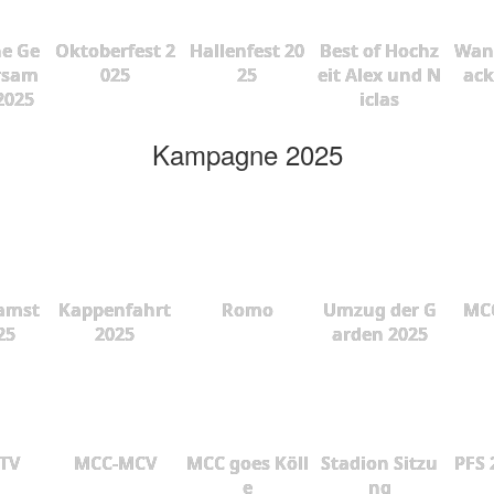
he Ge
Oktoberfest 2
Hallenfest 20
Best of Hochz
Wan
rsam
025
25
eit Alex und N
ac
2025
iclas
Kampagne 2025
amst
Kappenfahrt
Romo
Umzug der G
MCC
25
2025
arden 2025
 TV
MCC-MCV
MCC goes Köll
Stadion Sitzu
PFS 
e
ng