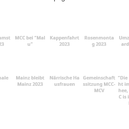
amst
MCC bei "Mal
Kappenfahrt
Rosenmonta
Umz
23
u"
2023
g 2023
ard
nale
Mainz bleibt
Närrische Ha
Gemeinschaft
"Die
Mainz 2023
usfrauen
ssitzung MCC-
ht i
MCV
hee,
C is