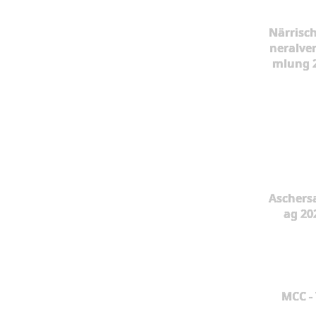
Närrisc
neralve
mlung 
Aschers
ag 20
MCC -