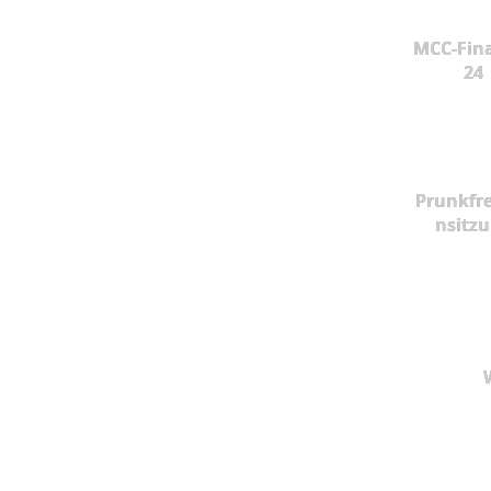
MCC-Fina
24
Prunkfr
nsitz