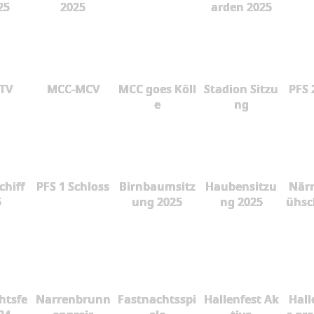
25
2025
arden 2025
 TV
MCC-MCV
MCC goes Köll
Stadion Sitzu
PFS 
e
ng
chiff
PFS 1 Schloss
Birnbaumsitz
Haubensitzu
Närr
5
ung 2025
ng 2025
ühsc
htsfe
Narrenbrunn
Fastnachtsspi
Hallenfest Ak
Hall