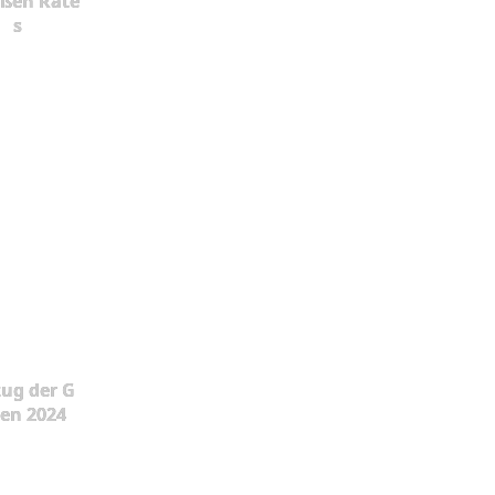
oßen Rate
s
ug der G
en 2024