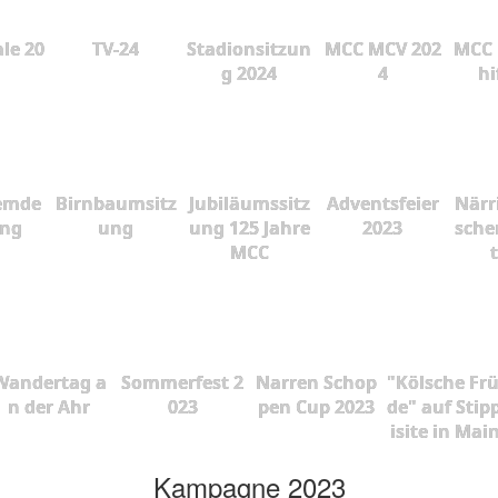
le 20
TV-24
Stadionsitzun
MCC MCV 202
MCC 
g 2024
4
hi
emde
Birnbaumsitz
Jubiläumssitz
Adventsfeier
Närr
ung
ung
ung 125 Jahre
2023
sche
MCC
Wandertag a
Sommerfest 2
Narren Schop
"Kölsche Fr
n der Ahr
023
pen Cup 2023
de" auf Stip
isite in Mai
Kampagne 2023