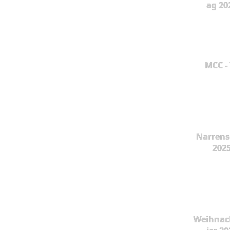
ag 20
MCC -
Narrens
202
Weihnac