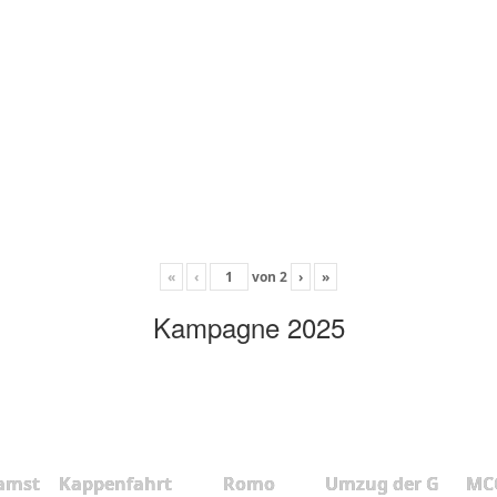
«
‹
von
2
›
»
Kampagne 2025
amst
Kappenfahrt
Romo
Umzug der G
MCC