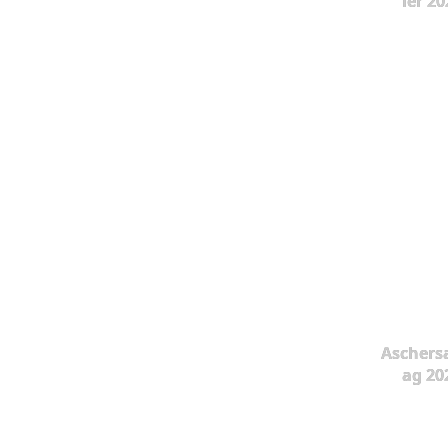
ier 20
Aschers
ag 20