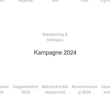
24
enpreis
ele
tive
s gr
Wandertag R
heingau
Kampagne 2024
amst
Kappenfahrt
Närrische Sta
Rosenmonta
Umz
24
2024
atskanzlei
g 2024
ard