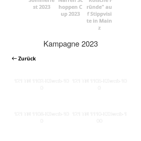
st 2023
hoppen C
ründe" au
up 2023
f Stippvisi
te in Main
z
Kampagne 2023
Zurück
121 TN 1102-KSweb-10
121 TN 1105-KSweb-10
0
0
121 TN 1108-KSweb-10
121 TN 1110-KS5web-1
0
00