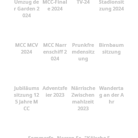
Umzug de
MCC-Final
TV-24
Stadionsit
r Garden 2
e 2024
zung 2024
024
MCC MCV
MCC Narr
Prunkfre
Birnbaum
2024
enschiff 2
mdensitz
sitzung
024
ung
Jubiläums
Adventsfe
Närrische
Wanderta
sitzung 12
ier 2023
Zwischen
g an der A
5 Jahre M
mahlzeit
hr
CC
2023
Sommerfe
Narren Sc
"Kölsche F