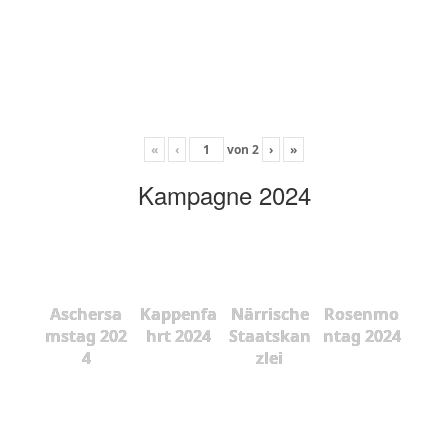
«
‹
von
2
›
»
Kampagne 2024
Aschersa
Kappenfa
Närrische
Rosenmo
mstag 202
hrt 2024
Staatskan
ntag 2024
4
zlei