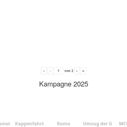
«
‹
von
2
›
»
Kampagne 2025
amst
Kappenfahrt
Romo
Umzug der G
MCC