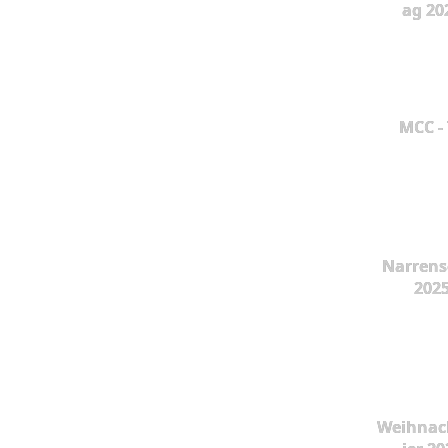
ag 20
MCC -
Narrens
202
Weihnac