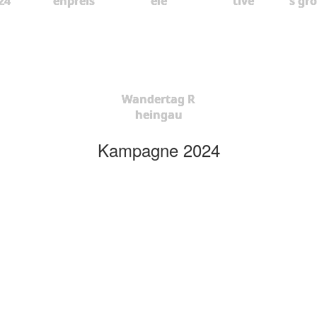
24
enpreis
ele
tive
s gr
Wandertag R
heingau
Kampagne 2024