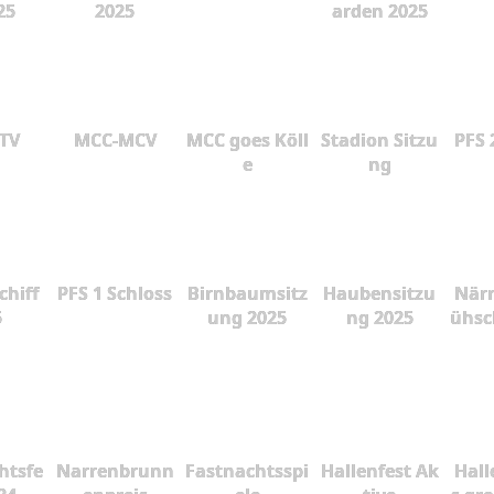
25
2025
arden 2025
 TV
MCC-MCV
MCC goes Köll
Stadion Sitzu
PFS 
e
ng
chiff
PFS 1 Schloss
Birnbaumsitz
Haubensitzu
Närr
5
ung 2025
ng 2025
ühsc
htsfe
Narrenbrunn
Fastnachtsspi
Hallenfest Ak
Hall