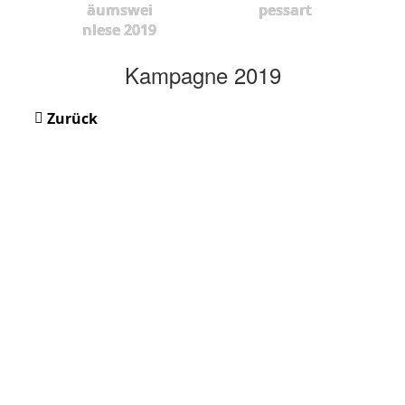
äumswei
pessart
nlese 2019
Kampagne 2019
Zurück