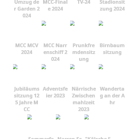
Umzug de
MCC-Final
TV-24
Stadionsit
r Garden 2
e 2024
zung 2024
024
MCC MCV
MCC Narr
Prunkfre
Birnbaum
2024
enschiff 2
mdensitz
sitzung
024
ung
Jubiläums
Adventsfe
Närrische
Wanderta
sitzung 12
ier 2023
Zwischen
g an der A
5 Jahre M
mahlzeit
hr
CC
2023
Sommerfe
Narren Sc
"Kölsche F