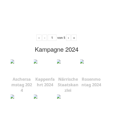
«
‹
von
5
›
»
Kampagne 2024
Aschersa
Kappenfa
Närrische
Rosenmo
mstag 202
hrt 2024
Staatskan
ntag 2024
4
zlei