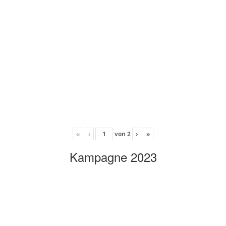
«
‹
von
2
›
»
Kampagne 2023