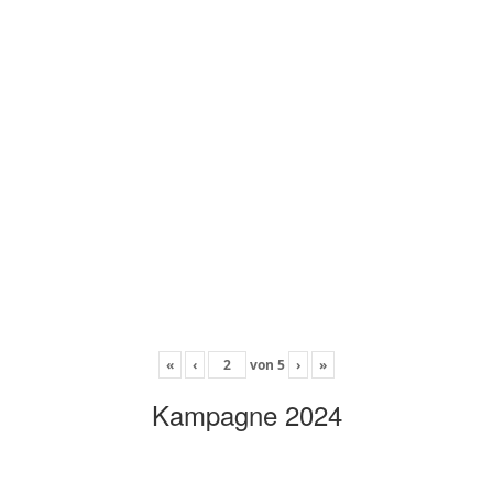
«
‹
von
5
›
»
Kampagne 2024