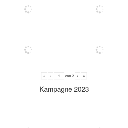
«
‹
von
2
›
»
Kampagne 2023