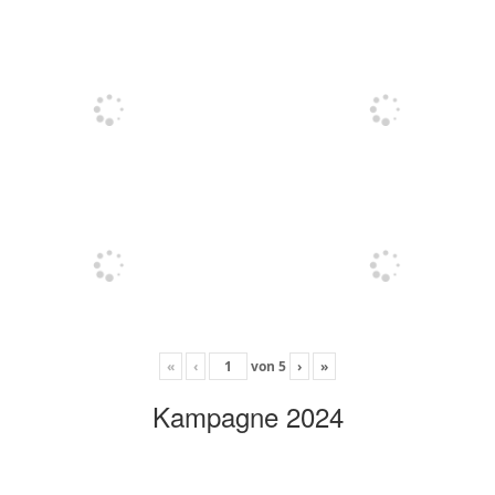
«
‹
von
5
›
»
Kampagne 2024