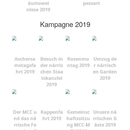
äumswei
pessart
nlese 2019
Kampagne 2019
Aschersa
Besuch in
Rosenmo
Umzug de
mstagsfa
der närris
ntag 2019
r närrisch
hrt 2019
chen Staa
en Garden
tskanzlei
2019
2019
Der MCC u
Kappenfa
Gemeinsc
Unsere nä
nd das nä
hrt 2019
haftssitzu
rrischen G
rrische Fe
ng MCC-M
äste 2019