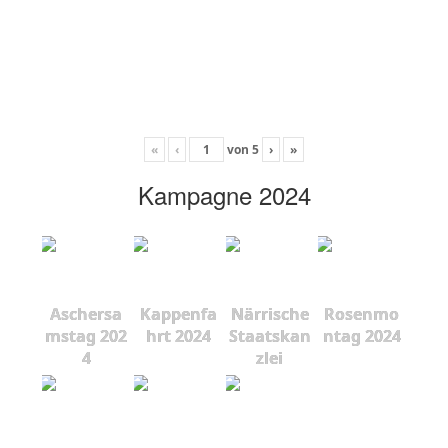
«
‹
von
5
›
»
Kampagne 2024
Aschersa
Kappenfa
Närrische
Rosenmo
mstag 202
hrt 2024
Staatskan
ntag 2024
4
zlei