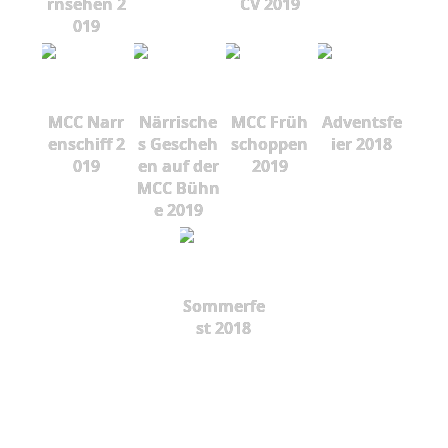
rnsehen 2
CV 2019
019
MCC Narr
Närrische
MCC Früh
Adventsfe
enschiff 2
s Gescheh
schoppen
ier 2018
019
en auf der
2019
MCC Bühn
e 2019
Sommerfe
st 2018