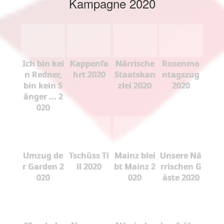
Kampagne 2020
Ich bin kei
Kappenfa
Närrische
Rosenmo
n Redner,
hrt 2020
Staatskan
ntagszug
bin kein S
zlei 2020
2020
änger ... 2
020
Umzug de
Tschüss Ti
Mainz blei
Unsere Nä
r Garden 2
ll 2020
bt Mainz 2
rrischen G
020
020
äste 2020