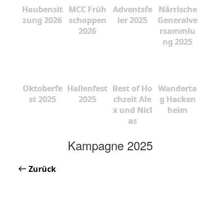
Haubensit
MCC Früh
Adventsfe
Närrische
zung 2026
schoppen
ier 2025
Generalve
2026
rsammlu
ng 2025
Oktoberfe
Hallenfest
Best of Ho
Wanderta
st 2025
2025
chzeit Ale
g Hacken
x und Nicl
heim
as
Kampagne 2025
Zurück