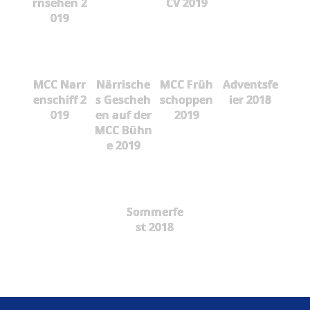
rnsehen 2
CV 2019
019
MCC Narr
Närrische
MCC Früh
Adventsfe
enschiff 2
s Gescheh
schoppen
ier 2018
019
en auf der
2019
MCC Bühn
e 2019
Sommerfe
st 2018