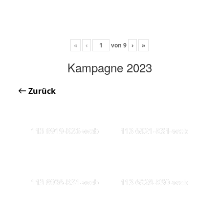
«
‹
von
9
›
»
Kampagne 2023
Zurück
113 6919-KS6-web
113 6921-KS1-web
113 6926-KS1-web
113 6928-KS0-web