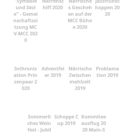
"Symbole
Narrensc
Närrische
Jazzfrühsc
und Idol
hiff 2020
s Gescheh
hoppen 20
e" - Gemei
en auf der
20
nschaftssi
MCC Bühn
tzung MC
e 2020
V-MCC 202
0
Inthronis
Adventfei
Närrische
Proklama
ation Prin
er 2019
Zwischen
tion 2019
zenpaar 2
mahlzeit
020
2019
Sommerli
Schoppe C
Kommitee
ches Wein
up 2019
ausflug 20
fest - Jubil
20 Main-S