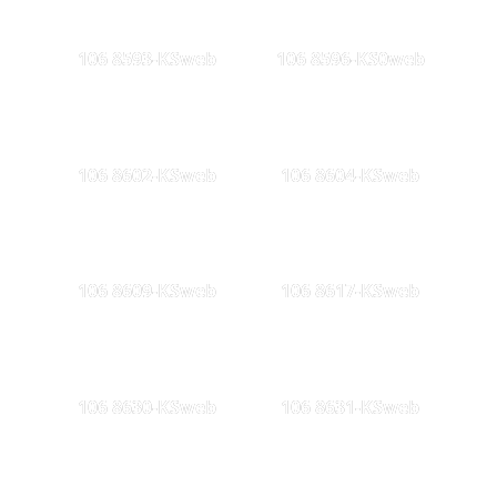
106 8593-KSweb
106 8596-KS0web
106 8602-KSweb
106 8604-KSweb
106 8609-KSweb
106 8617-KSweb
106 8630-KSweb
106 8631-KSweb