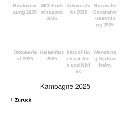
Haubensit
MCC Früh
Adventsfe
Närrische
zung 2026
schoppen
ier 2025
Generalve
2026
rsammlu
ng 2025
Oktoberfe
Hallenfest
Best of Ho
Wanderta
st 2025
2025
chzeit Ale
g Hacken
x und Nicl
heim
as
Kampagne 2025
Zurück