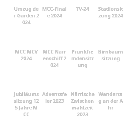
Umzug de
MCC-Final
TV-24
Stadionsit
r Garden 2
e 2024
zung 2024
024
MCC MCV
MCC Narr
Prunkfre
Birnbaum
2024
enschiff 2
mdensitz
sitzung
024
ung
Jubiläums
Adventsfe
Närrische
Wanderta
sitzung 12
ier 2023
Zwischen
g an der A
5 Jahre M
mahlzeit
hr
CC
2023