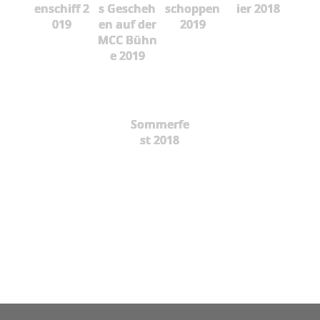
enschiff 2
s Gescheh
schoppen
ier 2018
019
en auf der
2019
MCC Bühn
e 2019
Sommerfe
st 2018