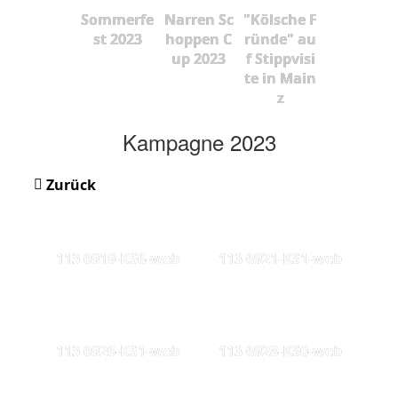
Sommerfe
Narren Sc
"Kölsche F
st 2023
hoppen C
ründe" au
up 2023
f Stippvisi
te in Main
z
Kampagne 2023
Zurück
113 6919-KS6-web
113 6921-KS1-web
113 6926-KS1-web
113 6928-KS0-web