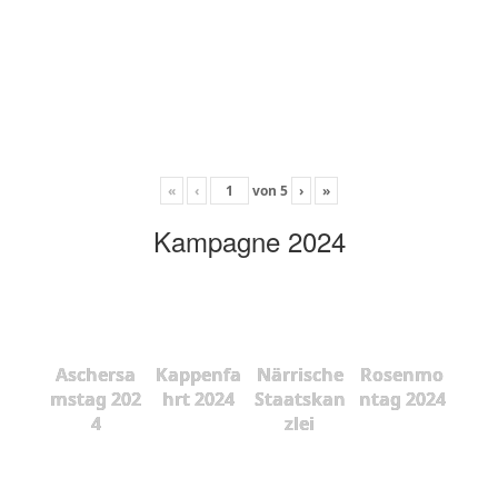
«
‹
von
5
›
»
Kampagne 2024
Aschersa
Kappenfa
Närrische
Rosenmo
mstag 202
hrt 2024
Staatskan
ntag 2024
4
zlei