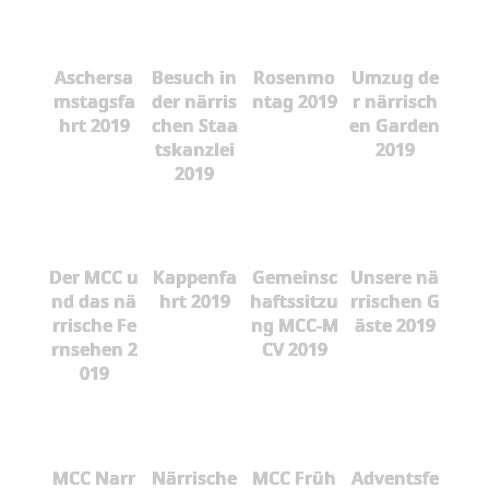
Aschersa
Besuch in
Rosenmo
Umzug de
mstagsfa
der närris
ntag 2019
r närrisch
hrt 2019
chen Staa
en Garden
tskanzlei
2019
2019
Der MCC u
Kappenfa
Gemeinsc
Unsere nä
nd das nä
hrt 2019
haftssitzu
rrischen G
rrische Fe
ng MCC-M
äste 2019
rnsehen 2
CV 2019
019
MCC Narr
Närrische
MCC Früh
Adventsfe