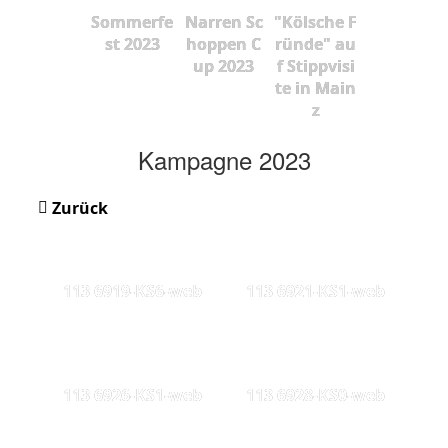
Sommerfe
Narren Sc
"Kölsche F
st 2023
hoppen C
ründe" au
up 2023
f Stippvisi
te in Main
z
Kampagne 2023
Zurück
113 6919-KS6-web
113 6921-KS1-web
113 6926-KS1-web
113 6928-KS0-web