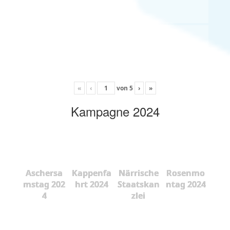
«
‹
von
5
›
»
Kampagne 2024
Aschersa
Kappenfa
Närrische
Rosenmo
mstag 202
hrt 2024
Staatskan
ntag 2024
4
zlei