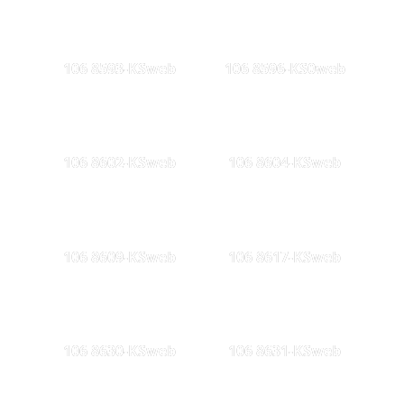
106 8593-KSweb
106 8596-KS0web
106 8602-KSweb
106 8604-KSweb
106 8609-KSweb
106 8617-KSweb
106 8630-KSweb
106 8631-KSweb