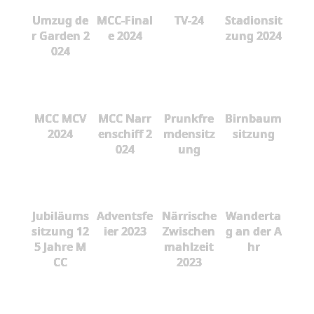
Umzug de
MCC-Final
TV-24
Stadionsit
r Garden 2
e 2024
zung 2024
024
MCC MCV
MCC Narr
Prunkfre
Birnbaum
2024
enschiff 2
mdensitz
sitzung
024
ung
Jubiläums
Adventsfe
Närrische
Wanderta
sitzung 12
ier 2023
Zwischen
g an der A
5 Jahre M
mahlzeit
hr
CC
2023