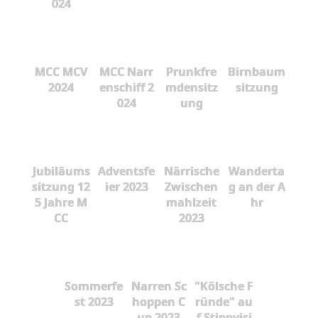
024
MCC MCV
MCC Narr
Prunkfre
Birnbaum
2024
enschiff 2
mdensitz
sitzung
024
ung
Jubiläums
Adventsfe
Närrische
Wanderta
sitzung 12
ier 2023
Zwischen
g an der A
5 Jahre M
mahlzeit
hr
CC
2023
Sommerfe
Narren Sc
"Kölsche F
st 2023
hoppen C
ründe" au
up 2023
f Stippvisi