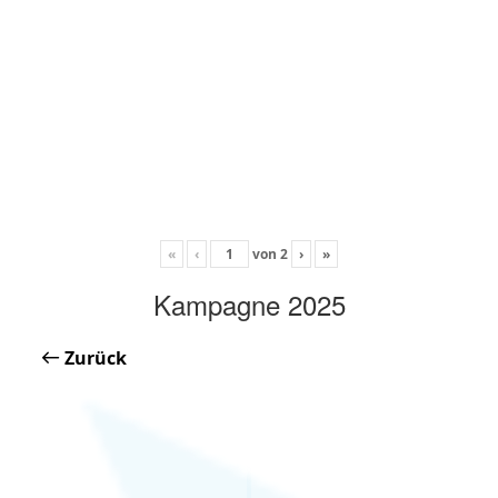
«
‹
von
2
›
»
Kampagne 2025
Zurück