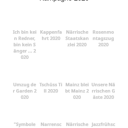
Ich bin kei
Kappenfa
Närrische
Rosenmo
n Redner,
hrt 2020
Staatskan
ntagszug
bin kein S
zlei 2020
2020
änger ... 2
020
Umzug de
Tschüss Ti
Mainz blei
Unsere Nä
r Garden 2
ll 2020
bt Mainz 2
rrischen G
020
020
äste 2020
"Symbole
Narrensc
Närrische
Jazzfrühsc