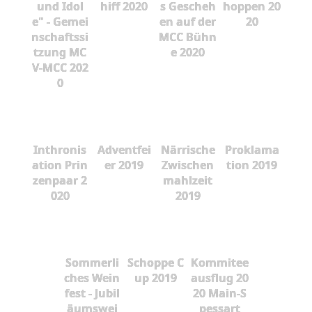
und Idol
hiff 2020
s Gescheh
hoppen 20
e" - Gemei
en auf der
20
nschaftssi
MCC Bühn
tzung MC
e 2020
V-MCC 202
0
Inthronis
Adventfei
Närrische
Proklama
ation Prin
er 2019
Zwischen
tion 2019
zenpaar 2
mahlzeit
020
2019
Sommerli
Schoppe C
Kommitee
ches Wein
up 2019
ausflug 20
fest - Jubil
20 Main-S
äumswei
pessart