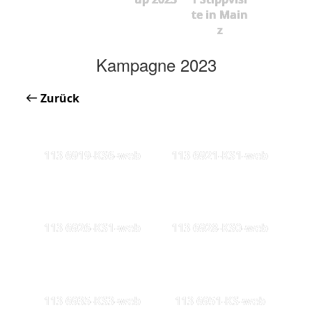
te in Main
z
Kampagne 2023
Zurück
113 6919-KS6-web
113 6921-KS1-web
113 6926-KS1-web
113 6928-KS0-web
113 6935-KS3-web
113 6951-KS-web