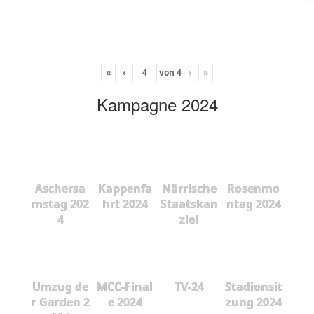
«
‹
von
4
›
»
Kampagne 2024
Aschersa
Kappenfa
Närrische
Rosenmo
mstag 202
hrt 2024
Staatskan
ntag 2024
4
zlei
Umzug de
MCC-Final
TV-24
Stadionsit
r Garden 2
e 2024
zung 2024