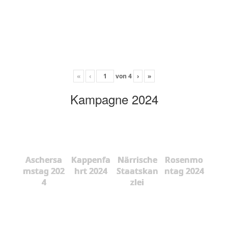
«
‹
von
4
›
»
Kampagne 2024
Aschersa
Kappenfa
Närrische
Rosenmo
mstag 202
hrt 2024
Staatskan
ntag 2024
4
zlei