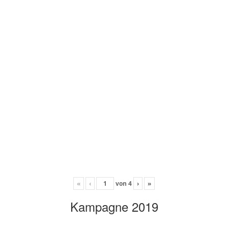
«
‹
von
4
›
»
Kampagne 2019