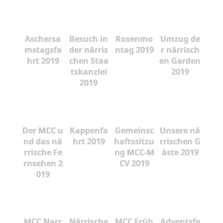
Aschersa
Besuch in
Rosenmo
Umzug de
mstagsfa
der närris
ntag 2019
r närrisch
hrt 2019
chen Staa
en Garden
tskanzlei
2019
2019
Der MCC u
Kappenfa
Gemeinsc
Unsere nä
nd das nä
hrt 2019
haftssitzu
rrischen G
rrische Fe
ng MCC-M
äste 2019
rnsehen 2
CV 2019
019
MCC Narr
Närrische
MCC Früh
Adventsfe