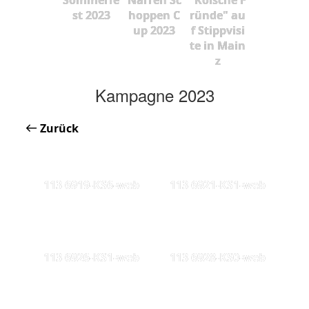
st 2023
hoppen C
ründe" au
up 2023
f Stippvisi
te in Main
z
Kampagne 2023
Zurück
113 6919-KS6-web
113 6921-KS1-web
113 6926-KS1-web
113 6928-KS0-web