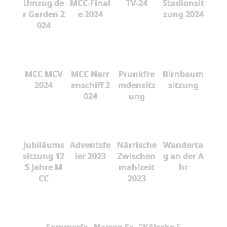
Umzug de
MCC-Final
TV-24
Stadionsit
r Garden 2
e 2024
zung 2024
024
MCC MCV
MCC Narr
Prunkfre
Birnbaum
2024
enschiff 2
mdensitz
sitzung
024
ung
Jubiläums
Adventsfe
Närrische
Wanderta
sitzung 12
ier 2023
Zwischen
g an der A
5 Jahre M
mahlzeit
hr
CC
2023
Sommerfe
Narren Sc
"Kölsche F