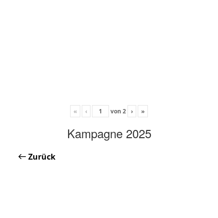
«
‹
von
2
›
»
Kampagne 2025
Zurück