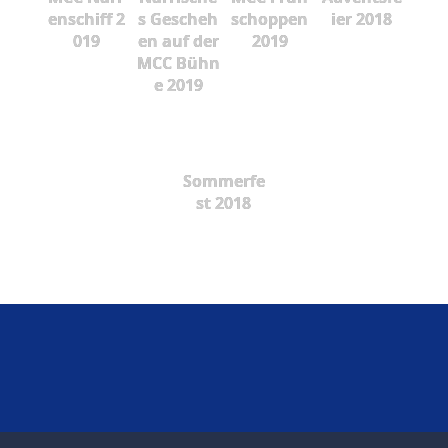
enschiff 2
s Gescheh
schoppen
ier 2018
019
en auf der
2019
MCC Bühn
e 2019
Sommerfe
st 2018