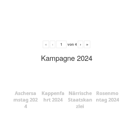
«
‹
von
4
›
»
Kampagne 2024
Aschersa
Kappenfa
Närrische
Rosenmo
mstag 202
hrt 2024
Staatskan
ntag 2024
4
zlei