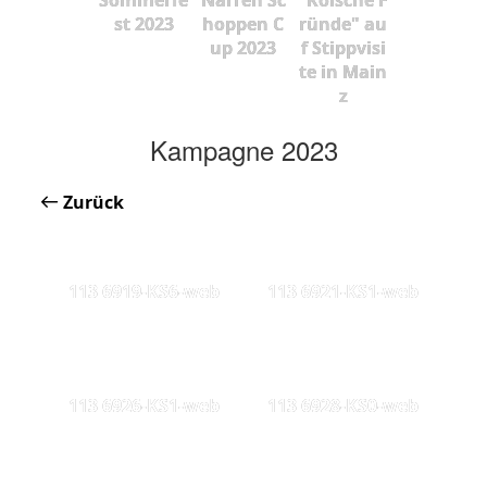
st 2023
hoppen C
ründe" au
up 2023
f Stippvisi
te in Main
z
Kampagne 2023
Zurück
113 6919-KS6-web
113 6921-KS1-web
113 6926-KS1-web
113 6928-KS0-web