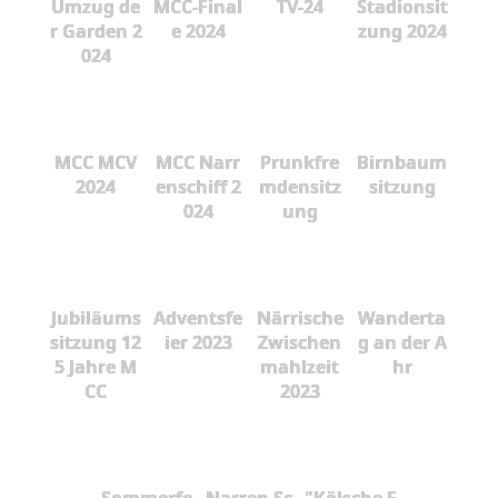
Umzug de
MCC-Final
TV-24
Stadionsit
r Garden 2
e 2024
zung 2024
024
MCC MCV
MCC Narr
Prunkfre
Birnbaum
2024
enschiff 2
mdensitz
sitzung
024
ung
Jubiläums
Adventsfe
Närrische
Wanderta
sitzung 12
ier 2023
Zwischen
g an der A
5 Jahre M
mahlzeit
hr
CC
2023
Sommerfe
Narren Sc
"Kölsche F