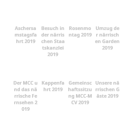
Aschersa
Besuch in
Rosenmo
Umzug de
mstagsfa
der närris
ntag 2019
r närrisch
hrt 2019
chen Staa
en Garden
tskanzlei
2019
2019
Der MCC u
Kappenfa
Gemeinsc
Unsere nä
nd das nä
hrt 2019
haftssitzu
rrischen G
rrische Fe
ng MCC-M
äste 2019
rnsehen 2
CV 2019
019