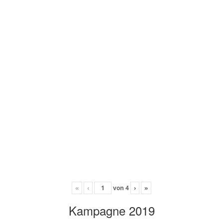
«
‹
von
4
›
»
Kampagne 2019