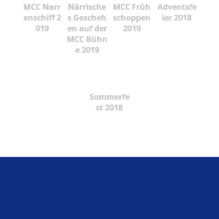
MCC Narr
Närrische
MCC Früh
Adventsfe
enschiff 2
s Gescheh
schoppen
ier 2018
019
en auf der
2019
MCC Bühn
e 2019
Sommerfe
st 2018