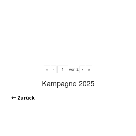
«
‹
von
2
›
»
Kampagne 2025
Zurück