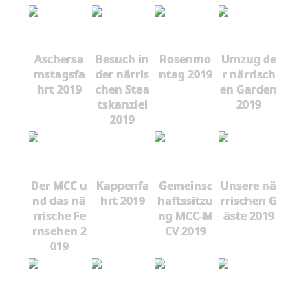
Aschersa
Besuch in
Rosenmo
Umzug de
mstagsfa
der närris
ntag 2019
r närrisch
hrt 2019
chen Staa
en Garden
tskanzlei
2019
2019
Der MCC u
Kappenfa
Gemeinsc
Unsere nä
nd das nä
hrt 2019
haftssitzu
rrischen G
rrische Fe
ng MCC-M
äste 2019
rnsehen 2
CV 2019
019