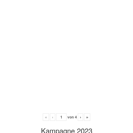
«
‹
von
4
›
»
Kampagne 2023