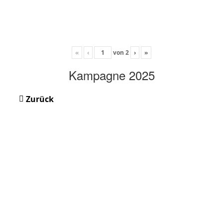
«
‹
von
2
›
»
Kampagne 2025
Zurück