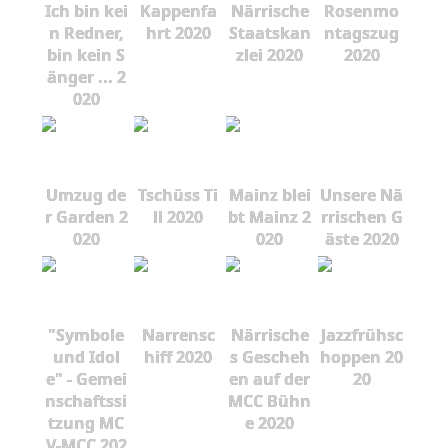
Ich bin kei
Kappenfa
Närrische
Rosenmo
n Redner,
hrt 2020
Staatskan
ntagszug
bin kein S
zlei 2020
2020
änger ... 2
020
Umzug de
Tschüss Ti
Mainz blei
Unsere Nä
r Garden 2
ll 2020
bt Mainz 2
rrischen G
020
020
äste 2020
"Symbole
Narrensc
Närrische
Jazzfrühsc
und Idol
hiff 2020
s Gescheh
hoppen 20
e" - Gemei
en auf der
20
nschaftssi
MCC Bühn
tzung MC
e 2020
V-MCC 202