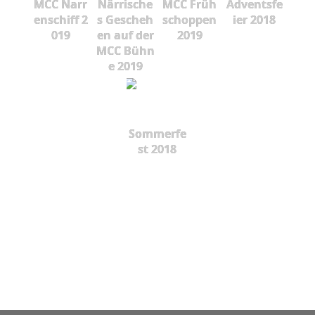
MCC Narr
Närrische
MCC Früh
Adventsfe
enschiff 2
s Gescheh
schoppen
ier 2018
019
en auf der
2019
MCC Bühn
e 2019
Sommerfe
st 2018