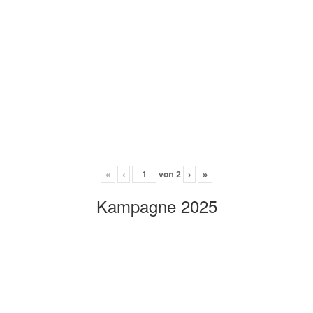
«
‹
von
2
›
»
Kampagne 2025