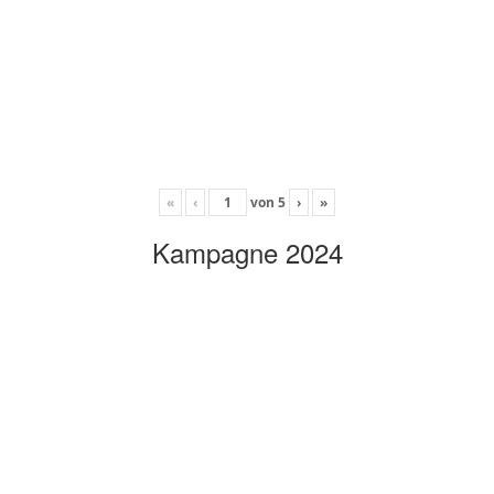
«
‹
von
5
›
»
Kampagne 2024