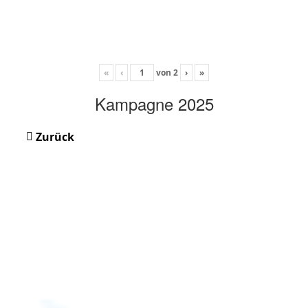
«
‹
von
2
›
»
Kampagne 2025
Zurück