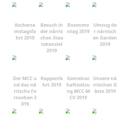
Aschersa
Besuch in
Rosenmo
Umzug de
mstagsfa
der närris
ntag 2019
r närrisch
hrt 2019
chen Staa
en Garden
tskanzlei
2019
2019
Der MCC u
Kappenfa
Gemeinsc
Unsere nä
nd das nä
hrt 2019
haftssitzu
rrischen G
rrische Fe
ng MCC-M
äste 2019
rnsehen 2
CV 2019
019