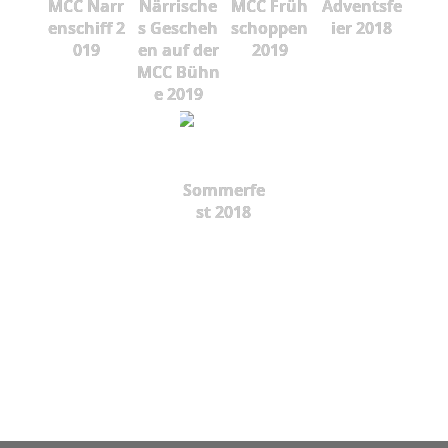
MCC Narr
Närrische
MCC Früh
Adventsfe
enschiff 2
s Gescheh
schoppen
ier 2018
019
en auf der
2019
MCC Bühn
e 2019
Sommerfe
st 2018