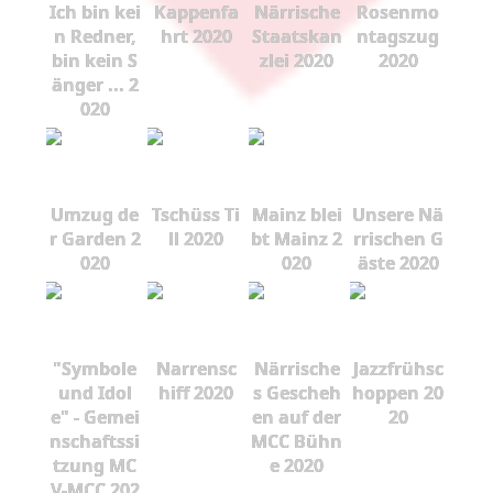
Ich bin kei
Kappenfa
Närrische
Rosenmo
n Redner,
hrt 2020
Staatskan
ntagszug
bin kein S
zlei 2020
2020
änger ... 2
020
Umzug de
Tschüss Ti
Mainz blei
Unsere Nä
r Garden 2
ll 2020
bt Mainz 2
rrischen G
020
020
äste 2020
"Symbole
Narrensc
Närrische
Jazzfrühsc
und Idol
hiff 2020
s Gescheh
hoppen 20
e" - Gemei
en auf der
20
nschaftssi
MCC Bühn
tzung MC
e 2020
V-MCC 202