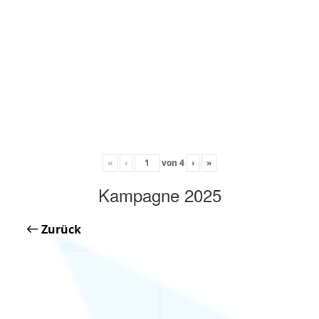
«
‹
von
4
›
»
Kampagne 2025
Zurück