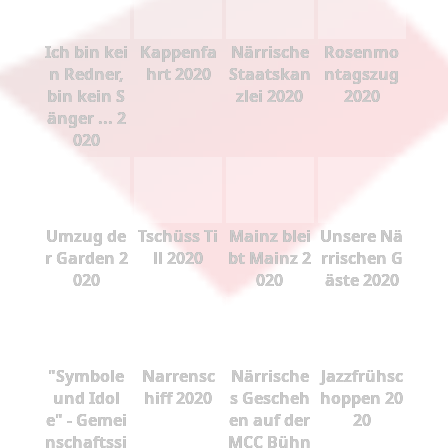
Ich bin kei
Kappenfa
Närrische
Rosenmo
n Redner,
hrt 2020
Staatskan
ntagszug
bin kein S
zlei 2020
2020
änger ... 2
020
Umzug de
Tschüss Ti
Mainz blei
Unsere Nä
r Garden 2
ll 2020
bt Mainz 2
rrischen G
020
020
äste 2020
"Symbole
Narrensc
Närrische
Jazzfrühsc
und Idol
hiff 2020
s Gescheh
hoppen 20
e" - Gemei
en auf der
20
nschaftssi
MCC Bühn