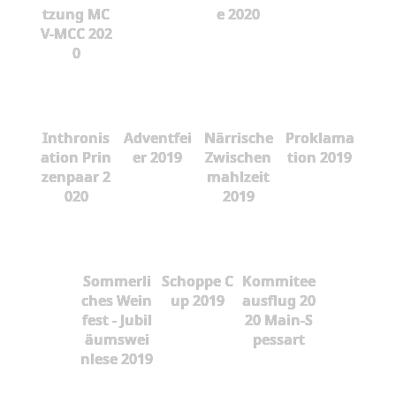
tzung MC
e 2020
V-MCC 202
0
Inthronis
Adventfei
Närrische
Proklama
ation Prin
er 2019
Zwischen
tion 2019
zenpaar 2
mahlzeit
020
2019
Sommerli
Schoppe C
Kommitee
ches Wein
up 2019
ausflug 20
fest - Jubil
20 Main-S
äumswei
pessart
nlese 2019