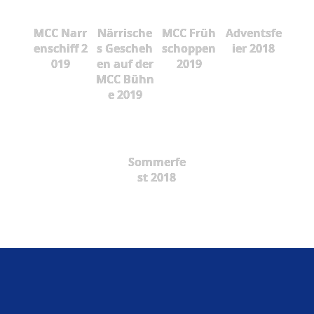
MCC Narr
Närrische
MCC Früh
Adventsfe
enschiff 2
s Gescheh
schoppen
ier 2018
019
en auf der
2019
MCC Bühn
e 2019
Sommerfe
st 2018