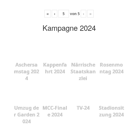
«
‹
von
5
›
»
Kampagne 2024
Aschersa
Kappenfa
Närrische
Rosenmo
mstag 202
hrt 2024
Staatskan
ntag 2024
4
zlei
Umzug de
MCC-Final
TV-24
Stadionsit
r Garden 2
e 2024
zung 2024
024