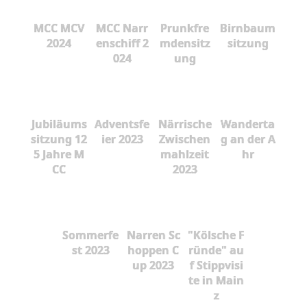
MCC MCV
MCC Narr
Prunkfre
Birnbaum
2024
enschiff 2
mdensitz
sitzung
024
ung
Jubiläums
Adventsfe
Närrische
Wanderta
sitzung 12
ier 2023
Zwischen
g an der A
5 Jahre M
mahlzeit
hr
CC
2023
Sommerfe
Narren Sc
"Kölsche F
st 2023
hoppen C
ründe" au
up 2023
f Stippvisi
te in Main
z