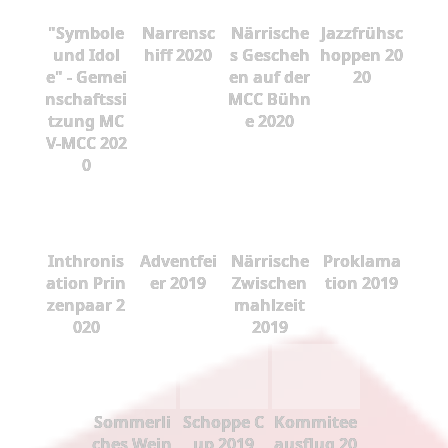
"Symbole
Narrensc
Närrische
Jazzfrühsc
und Idol
hiff 2020
s Gescheh
hoppen 20
e" - Gemei
en auf der
20
nschaftssi
MCC Bühn
tzung MC
e 2020
V-MCC 202
0
Inthronis
Adventfei
Närrische
Proklama
ation Prin
er 2019
Zwischen
tion 2019
zenpaar 2
mahlzeit
020
2019
Sommerli
Schoppe C
Kommitee
ches Wein
up 2019
ausflug 20