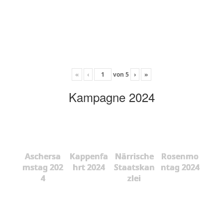
«
‹
von
5
›
»
Kampagne 2024
Aschersa
Kappenfa
Närrische
Rosenmo
mstag 202
hrt 2024
Staatskan
ntag 2024
4
zlei