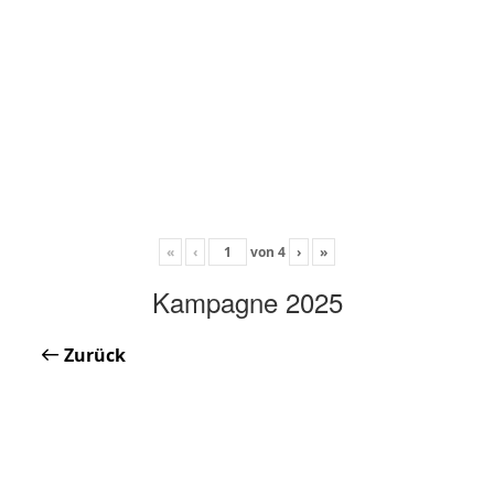
«
‹
von
4
›
»
Kampagne 2025
Zurück