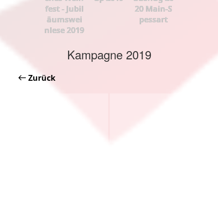
fest - Jubil
20 Main-S
äumswei
pessart
nlese 2019
Kampagne 2019
Zurück