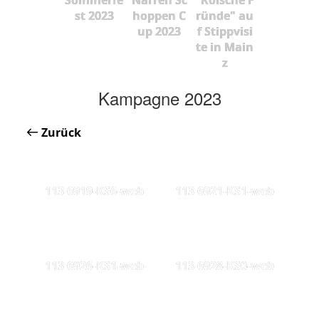
st 2023
hoppen C
ründe" au
up 2023
f Stippvisi
te in Main
z
Kampagne 2023
Zurück
113 6919-KS6-web
113 6921-KS1-web
113 6926-KS1-web
113 6928-KS0-web