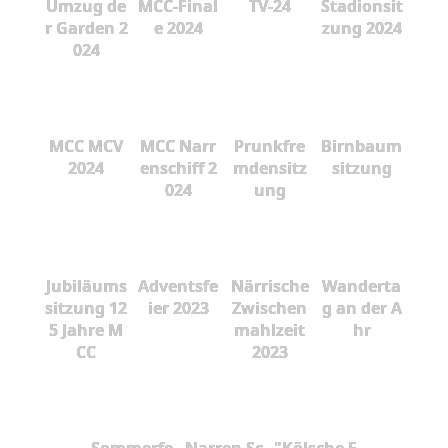
Umzug de
MCC-Final
TV-24
Stadionsit
r Garden 2
e 2024
zung 2024
024
MCC MCV
MCC Narr
Prunkfre
Birnbaum
2024
enschiff 2
mdensitz
sitzung
024
ung
Jubiläums
Adventsfe
Närrische
Wanderta
sitzung 12
ier 2023
Zwischen
g an der A
5 Jahre M
mahlzeit
hr
CC
2023
Sommerfe
Narren Sc
"Kölsche F