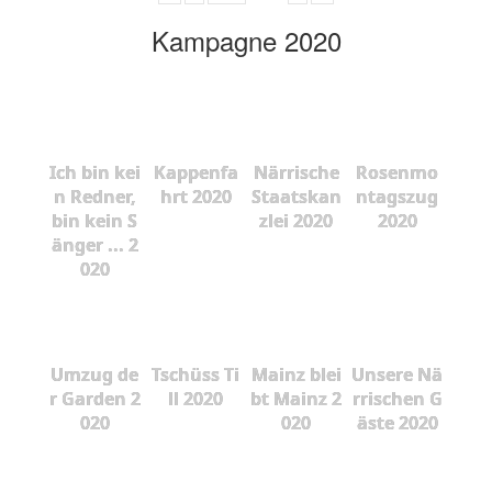
Kampagne 2020
Ich bin kei
Kappenfa
Närrische
Rosenmo
n Redner,
hrt 2020
Staatskan
ntagszug
bin kein S
zlei 2020
2020
änger ... 2
020
Umzug de
Tschüss Ti
Mainz blei
Unsere Nä
r Garden 2
ll 2020
bt Mainz 2
rrischen G
020
020
äste 2020