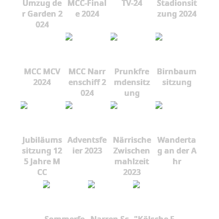
Umzug de
MCC-Final
TV-24
Stadionsit
r Garden 2
e 2024
zung 2024
024
MCC MCV
MCC Narr
Prunkfre
Birnbaum
2024
enschiff 2
mdensitz
sitzung
024
ung
Jubiläums
Adventsfe
Närrische
Wanderta
sitzung 12
ier 2023
Zwischen
g an der A
5 Jahre M
mahlzeit
hr
CC
2023
Sommerfe
Narren Sc
"Kölsche F