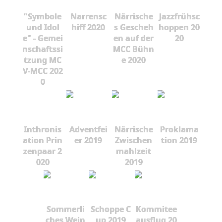
"Symbole
Narrensc
Närrische
Jazzfrühsc
und Idol
hiff 2020
s Gescheh
hoppen 20
e" - Gemei
en auf der
20
nschaftssi
MCC Bühn
tzung MC
e 2020
V-MCC 202
0
Inthronis
Adventfei
Närrische
Proklama
ation Prin
er 2019
Zwischen
tion 2019
zenpaar 2
mahlzeit
020
2019
Sommerli
Schoppe C
Kommitee
ches Wein
up 2019
ausflug 20