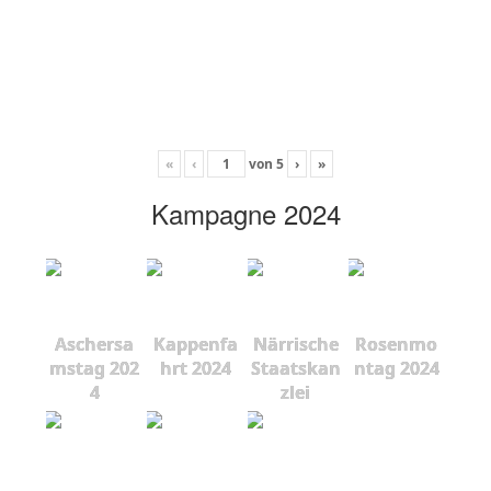
«
‹
von
5
›
»
Kampagne 2024
Aschersa
Kappenfa
Närrische
Rosenmo
mstag 202
hrt 2024
Staatskan
ntag 2024
4
zlei