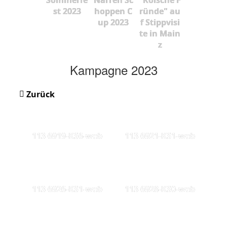
st 2023
hoppen C
ründe" au
up 2023
f Stippvisi
te in Main
z
Kampagne 2023
Zurück
113 6919-KS6-web
113 6921-KS1-web
113 6926-KS1-web
113 6928-KS0-web