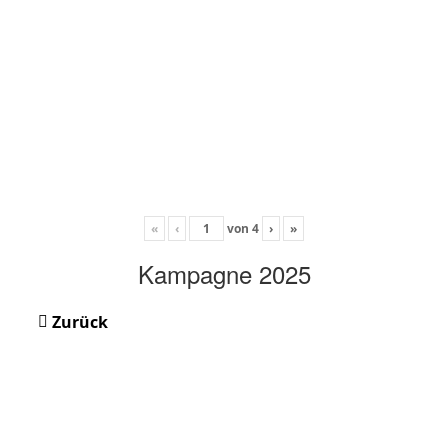
«
‹
von
4
›
»
Kampagne 2025
Zurück