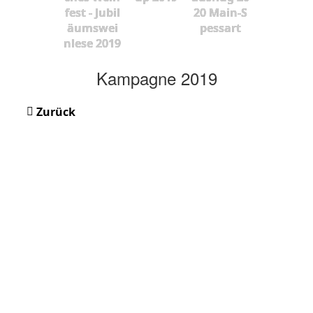
fest - Jubil
20 Main-S
äumswei
pessart
nlese 2019
Kampagne 2019
Zurück