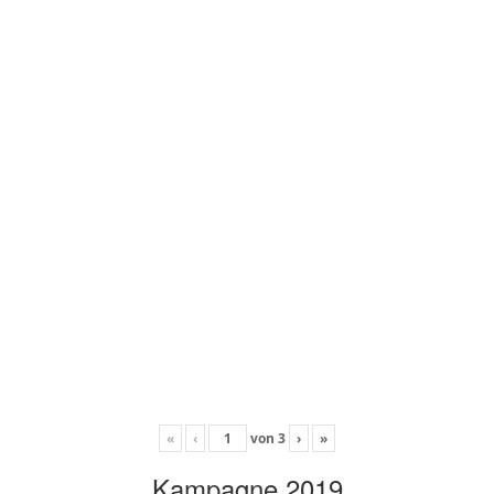
«
‹
von
3
›
»
Kampagne 2019