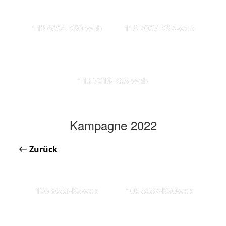
113 6994-KS0-web
113 7007-KS7-web
113 7019-KS3-web
Kampagne 2022
Zurück
106 8683-KSweb
106 8687-KS0web