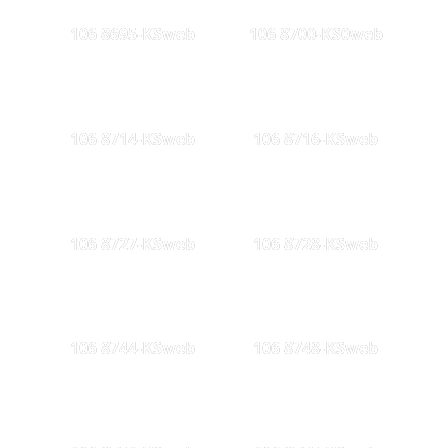
106 8695-KSweb
106 8700-KS0web
106 8714-KSweb
106 8716-KSweb
106 8727-KSweb
106 8728-KSweb
106 8744-KSweb
106 8748-KSweb