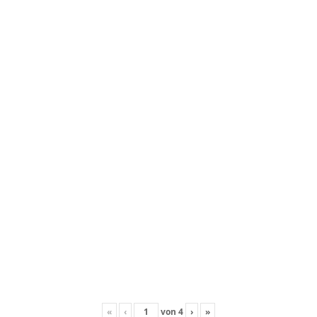
«
‹
von
4
›
»