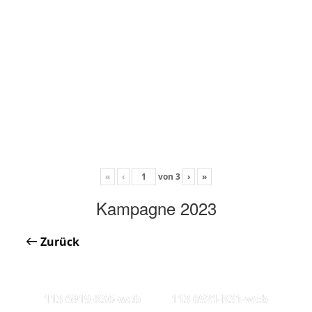
«
‹
von
3
›
»
Kampagne 2023
Zurück
113 6919-KS6-web
113 6921-KS1-web