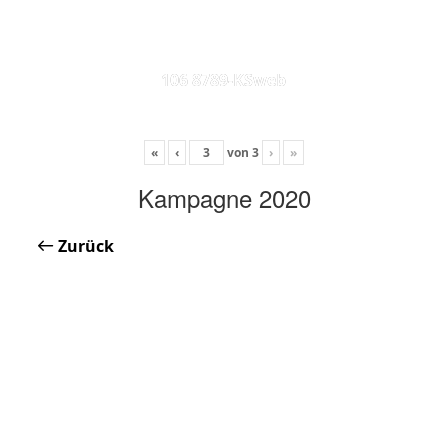
106 8789-KSweb
«
‹
von
3
›
»
Kampagne 2020
Zurück