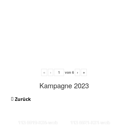
«
‹
von
6
›
»
Kampagne 2023
Zurück
113 6919-KS6-web
113 6921-KS1-web