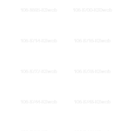
106 8695-KSweb
106 8700-KS0web
106 8714-KSweb
106 8716-KSweb
106 8727-KSweb
106 8728-KSweb
106 8744-KSweb
106 8748-KSweb