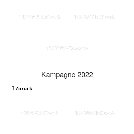
113 6994-KS0-web
113 7007-KS7-web
113 7019-KS3-web
Kampagne 2022
Zurück
106 8683-KSweb
106 8687-KS0web