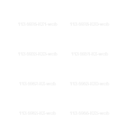
113 6926-KS1-web
113 6928-KS0-web
113 6935-KS3-web
113 6951-KS-web
113 6962-KS-web
113 6963-KS0-web
113 6965-KS-web
113 6966-KS5-web