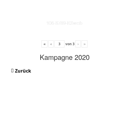
106 8789-KSweb
«
‹
von
3
›
»
Kampagne 2020
Zurück