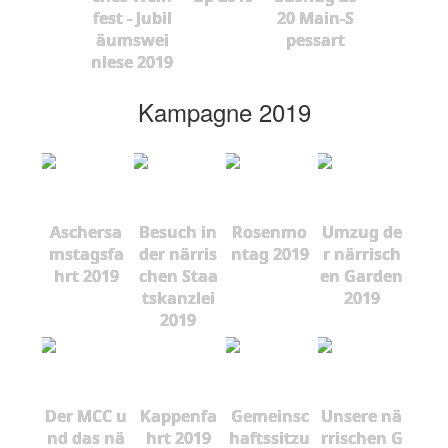
fest - Jubil
20 Main-S
äumswei
pessart
nlese 2019
Kampagne 2019
Aschersa
Besuch in
Rosenmo
Umzug de
mstagsfa
der närris
ntag 2019
r närrisch
hrt 2019
chen Staa
en Garden
tskanzlei
2019
2019
Der MCC u
Kappenfa
Gemeinsc
Unsere nä
nd das nä
hrt 2019
haftssitzu
rrischen G