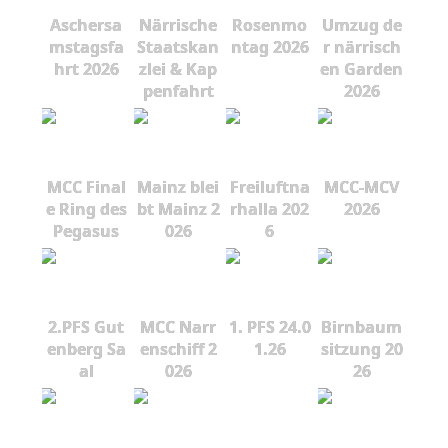
Aschersa
Närrische
Rosenmo
Umzug de
mstagsfa
Staatskan
ntag 2026
r närrisch
hrt 2026
zlei & Kap
en Garden
penfahrt
2026
MCC Final
Mainz blei
Freiluftna
MCC-MCV
e Ring des
bt Mainz 2
rhalla 202
2026
Pegasus
026
6
2.PFS Gut
MCC Narr
1. PFS 24.0
Birnbaum
enberg Sa
enschiff 2
1.26
sitzung 20
al
026
26