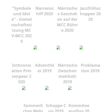
"Symbole
Narrensc
Närrische
Jazzfrühsc
und Idol
hiff 2020
s Gescheh
hoppen 20
e" - Gemei
en auf der
20
nschaftssi
MCC Bühn
tzung MC
e 2020
V-MCC 202
0
Inthronis
Adventfei
Närrische
Proklama
ation Prin
er 2019
Zwischen
tion 2019
zenpaar 2
mahlzeit
020
2019
Sommerli
Schoppe C
Kommitee
ches Wein
up 2019
ausflug 20