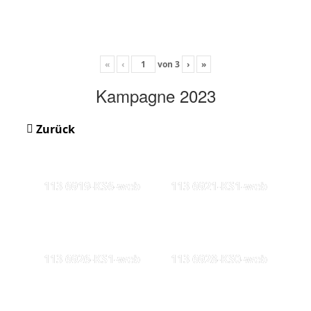
«
‹
von
3
›
»
Kampagne 2023
Zurück
113 6919-KS6-web
113 6921-KS1-web
113 6926-KS1-web
113 6928-KS0-web