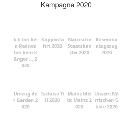
Kampagne 2020
Ich bin kei
Kappenfa
Närrische
Rosenmo
n Redner,
hrt 2020
Staatskan
ntagszug
bin kein S
zlei 2020
2020
änger ... 2
020
Umzug de
Tschüss Ti
Mainz blei
Unsere Nä
r Garden 2
ll 2020
bt Mainz 2
rrischen G
020
020
äste 2020