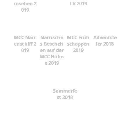
rnsehen 2
CV 2019
019
MCC Narr
Närrische
MCC Früh
Adventsfe
enschiff 2
s Gescheh
schoppen
ier 2018
019
en auf der
2019
MCC Bühn
e 2019
Sommerfe
st 2018