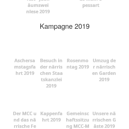
äumswei
pessart
nlese 2019
Kampagne 2019
Aschersa
Besuch in
Rosenmo
Umzug de
mstagsfa
der närris
ntag 2019
r närrisch
hrt 2019
chen Staa
en Garden
tskanzlei
2019
2019
Der MCC u
Kappenfa
Gemeinsc
Unsere nä
nd das nä
hrt 2019
haftssitzu
rrischen G
rrische Fe
ng MCC-M
äste 2019