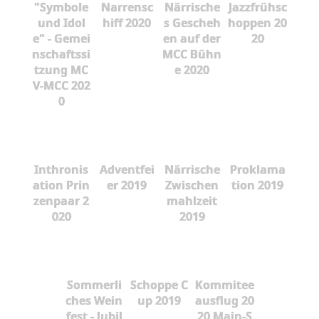
"Symbole
Narrensc
Närrische
Jazzfrühsc
und Idol
hiff 2020
s Gescheh
hoppen 20
e" - Gemei
en auf der
20
nschaftssi
MCC Bühn
tzung MC
e 2020
V-MCC 202
0
Inthronis
Adventfei
Närrische
Proklama
ation Prin
er 2019
Zwischen
tion 2019
zenpaar 2
mahlzeit
020
2019
Sommerli
Schoppe C
Kommitee
ches Wein
up 2019
ausflug 20
fest - Jubil
20 Main-S