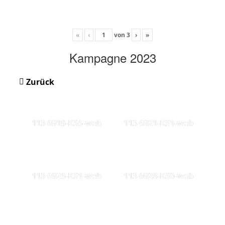
«
‹
von
3
›
»
Kampagne 2023
Zurück
113 6919-KS6-web
113 6921-KS1-web
113 6926-KS1-web
113 6928-KS0-web