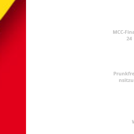
MCC-Fina
24
Prunkfr
nsitz