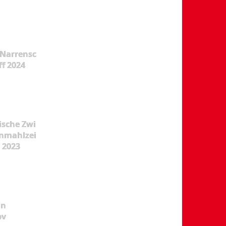
Narrensc
ff 2024
ische Zwi
nmahlzei
t 2023
ün
pv