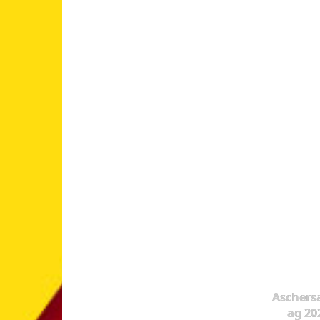
Aschers
ag 20