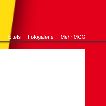
Tickets
Fotogalerie
Mehr MCC