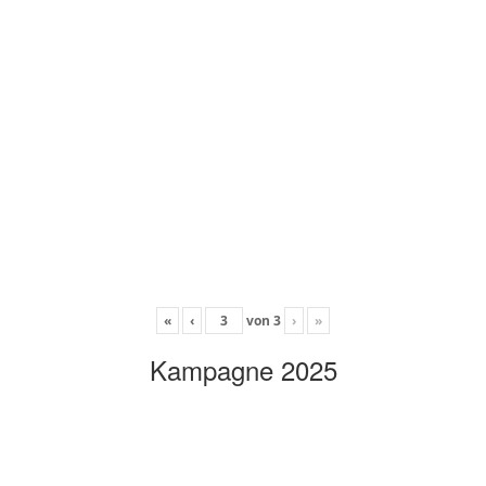
«
‹
von
3
›
»
Kampagne 2025