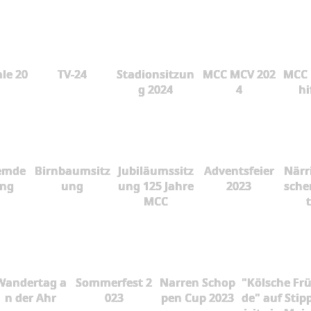
le 20
TV-24
Stadionsitzun
MCC MCV 202
MCC 
g 2024
4
hi
emde
Birnbaumsitz
Jubiläumssitz
Adventsfeier
Närr
ung
ung
ung 125 Jahre
2023
sche
MCC
Wandertag a
Sommerfest 2
Narren Schop
"Kölsche Fr
n der Ahr
023
pen Cup 2023
de" auf Stip