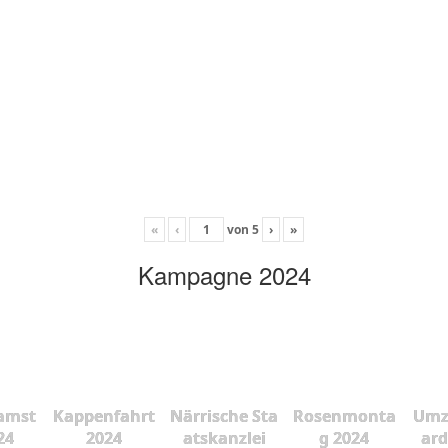
«
‹
von
5
›
»
Kampagne 2024
amst
Kappenfahrt
Närrische Sta
Rosenmonta
Umz
24
2024
atskanzlei
g 2024
ard