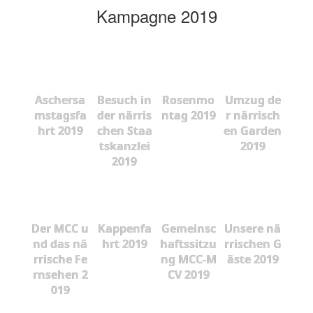
Kampagne 2019
Aschersa
Besuch in
Rosenmo
Umzug de
mstagsfa
der närris
ntag 2019
r närrisch
hrt 2019
chen Staa
en Garden
tskanzlei
2019
2019
Der MCC u
Kappenfa
Gemeinsc
Unsere nä
nd das nä
hrt 2019
haftssitzu
rrischen G
rrische Fe
ng MCC-M
äste 2019
rnsehen 2
CV 2019
019