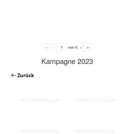
«
‹
von
6
›
»
Kampagne 2023
Zurück
113 6919-KS6-web
113 6921-KS1-web
113 6926-KS1-web
113 6928-KS0-web