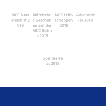
MCC Narr
Närrische
MCC Früh
Adventsfe
enschiff 2
s Gescheh
schoppen
ier 2018
019
en auf der
2019
MCC Bühn
e 2019
Sommerfe
st 2018