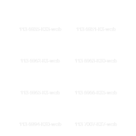
113 6935-KS3-web
113 6951-KS-web
113 6962-KS-web
113 6963-KS0-web
113 6965-KS-web
113 6966-KS5-web
113 6994-KS0-web
113 7007-KS7-web