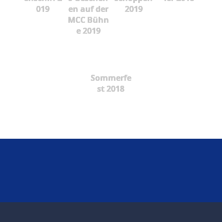
019
en auf der
2019
MCC Bühn
e 2019
Sommerfe
st 2018