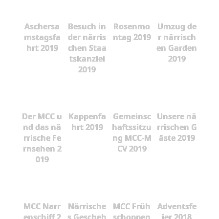
Aschersa
Besuch in
Rosenmo
Umzug de
mstagsfa
der närris
ntag 2019
r närrisch
hrt 2019
chen Staa
en Garden
tskanzlei
2019
2019
Der MCC u
Kappenfa
Gemeinsc
Unsere nä
nd das nä
hrt 2019
haftssitzu
rrischen G
rrische Fe
ng MCC-M
äste 2019
rnsehen 2
CV 2019
019
MCC Narr
Närrische
MCC Früh
Adventsfe
enschiff 2
s Gescheh
schoppen
ier 2018