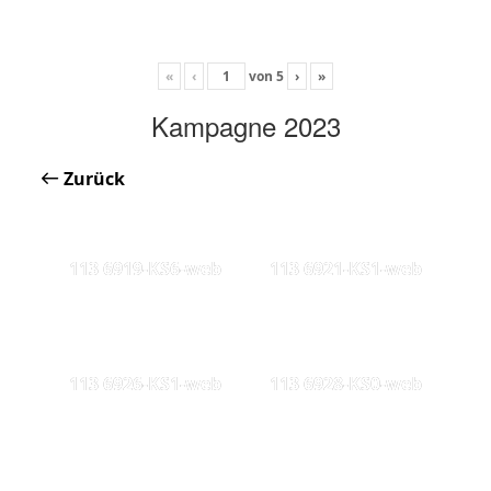
«
‹
von
5
›
»
Kampagne 2023
Zurück
113 6919-KS6-web
113 6921-KS1-web
113 6926-KS1-web
113 6928-KS0-web