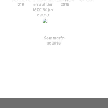
019
en auf der
2019
MCC Bühn
e 2019
Sommerfe
st 2018