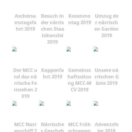
Aschersa
Besuch in
Rosenmo
Umzug de
mstagsfa
der närris
ntag 2019
r närrisch
hrt 2019
chen Staa
en Garden
tskanzlei
2019
2019
Der MCC u
Kappenfa
Gemeinsc
Unsere nä
nd das nä
hrt 2019
haftssitzu
rrischen G
rrische Fe
ng MCC-M
äste 2019
rnsehen 2
CV 2019
019
MCC Narr
Närrische
MCC Früh
Adventsfe
enschiff 2
s Gescheh
schoppen
ier 2018