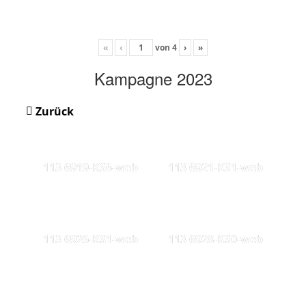
«
‹
von
4
›
»
Kampagne 2023
Zurück
113 6919-KS6-web
113 6921-KS1-web
113 6926-KS1-web
113 6928-KS0-web