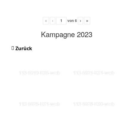
«
‹
von
6
›
»
Kampagne 2023
Zurück
113 6919-KS6-web
113 6921-KS1-web
113 6926-KS1-web
113 6928-KS0-web