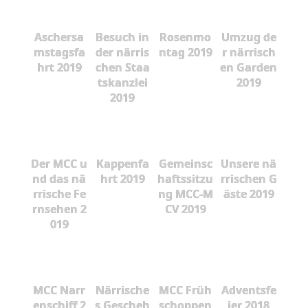
Aschersa
Besuch in
Rosenmo
Umzug de
mstagsfa
der närris
ntag 2019
r närrisch
hrt 2019
chen Staa
en Garden
tskanzlei
2019
2019
Der MCC u
Kappenfa
Gemeinsc
Unsere nä
nd das nä
hrt 2019
haftssitzu
rrischen G
rrische Fe
ng MCC-M
äste 2019
rnsehen 2
CV 2019
019
MCC Narr
Närrische
MCC Früh
Adventsfe
enschiff 2
s Gescheh
schoppen
ier 2018