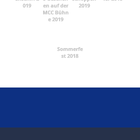
019
en auf der
2019
MCC Bühn
e 2019
Sommerfe
st 2018