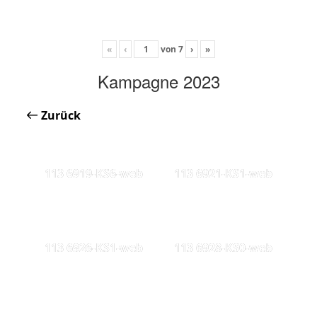
«
‹
von
7
›
»
Kampagne 2023
Zurück
113 6919-KS6-web
113 6921-KS1-web
113 6926-KS1-web
113 6928-KS0-web