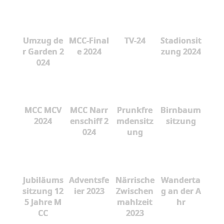
Umzug de
MCC-Final
TV-24
Stadionsit
r Garden 2
e 2024
zung 2024
024
MCC MCV
MCC Narr
Prunkfre
Birnbaum
2024
enschiff 2
mdensitz
sitzung
024
ung
Jubiläums
Adventsfe
Närrische
Wanderta
sitzung 12
ier 2023
Zwischen
g an der A
5 Jahre M
mahlzeit
hr
CC
2023