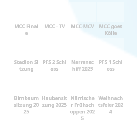
MCC Final
MCC - TV
MCC-MCV
MCC goes
e
Kölle
Stadion Si
PFS 2 Schl
Narrensc
PFS 1 Schl
tzung
oss
hiff 2025
oss
Birnbaum
Haubensit
Närrische
Weihnach
sitzung 20
zung 2025
r Frühsch
tsfeier 202
25
oppen 202
4
5