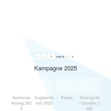
«
‹
von
4
›
»
Kampagne 2025
Aschersa
Kappenfa
Romo
Umzug de
mstag 202
hrt 2025
r Garden 2
5
025