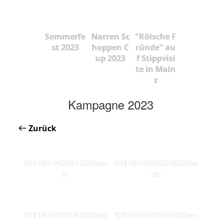
Sommerfe
Narren Sc
"Kölsche F
st 2023
hoppen C
ründe" au
up 2023
f Stippvisi
te in Main
z
Kampagne 2023
Zurück
101 DD7A0147-KSKwe
101 DD7A0153-KS5Kw
b
eb
101 DD7A0154-KSKwe
101 DD7A0157-KSKwe