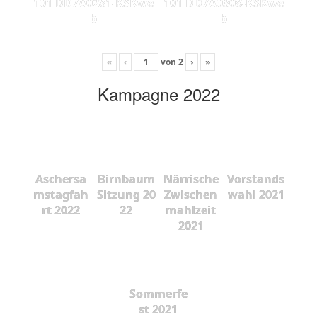
101 DD7A0281-KSKwe
101 DD7A0308-KSKwe
b
b
«
‹
von
2
›
»
Kampagne 2022
Aschersa
Birnbaum
Närrische
Vorstands
mstagfah
Sitzung 20
Zwischen
wahl 2021
rt 2022
22
mahlzeit
2021
Sommerfe
st 2021