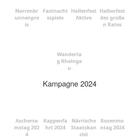
Narrenbr
Fastnacht
Hallenfest
Hallenfest
unnenpre
sspiele
Aktive
des große
is
n Rates
Wanderta
g Rheinga
u
Kampagne 2024
Aschersa
Kappenfa
Närrische
Rosenmo
mstag 202
hrt 2024
Staatskan
ntag 2024
4
zlei