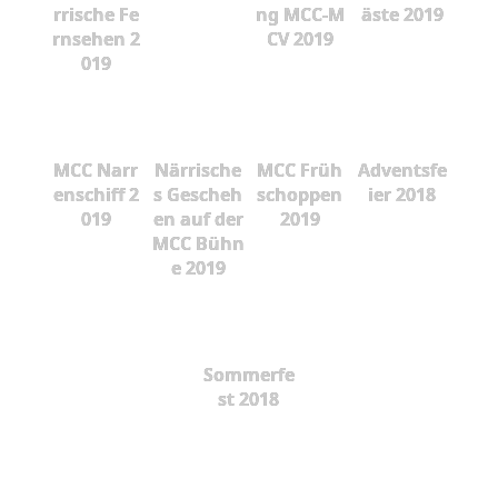
rrische Fe
ng MCC-M
äste 2019
rnsehen 2
CV 2019
019
MCC Narr
Närrische
MCC Früh
Adventsfe
enschiff 2
s Gescheh
schoppen
ier 2018
019
en auf der
2019
MCC Bühn
e 2019
Sommerfe
st 2018