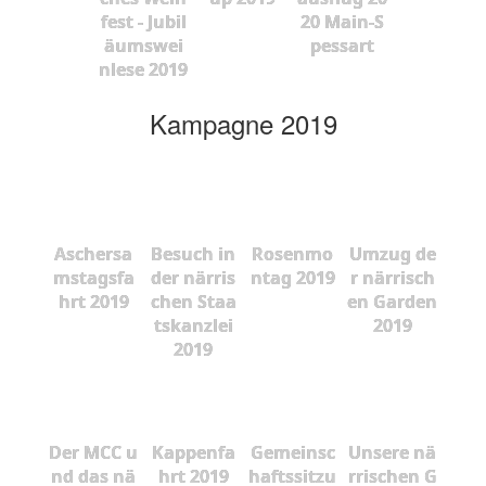
fest - Jubil
20 Main-S
äumswei
pessart
nlese 2019
Kampagne 2019
Aschersa
Besuch in
Rosenmo
Umzug de
mstagsfa
der närris
ntag 2019
r närrisch
hrt 2019
chen Staa
en Garden
tskanzlei
2019
2019
Der MCC u
Kappenfa
Gemeinsc
Unsere nä
nd das nä
hrt 2019
haftssitzu
rrischen G