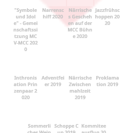
"Symbole
Narrensc
Närrische
Jazzfrühsc
und Idol
hiff 2020
s Gescheh
hoppen 20
e" - Gemei
en auf der
20
nschaftssi
MCC Bühn
tzung MC
e 2020
V-MCC 202
0
Inthronis
Adventfei
Närrische
Proklama
ation Prin
er 2019
Zwischen
tion 2019
zenpaar 2
mahlzeit
020
2019
Sommerli
Schoppe C
Kommitee
ches Wein
up 2019
ausflug 20