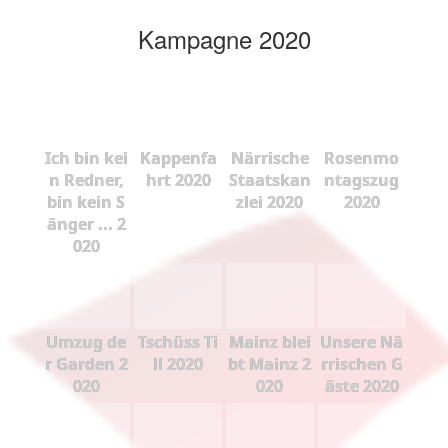
Kampagne 2020
Ich bin kei
Kappenfa
Närrische
Rosenmo
n Redner,
hrt 2020
Staatskan
ntagszug
bin kein S
zlei 2020
2020
änger ... 2
020
Umzug de
Tschüss Ti
Mainz blei
Unsere Nä
r Garden 2
ll 2020
bt Mainz 2
rrischen G
020
020
äste 2020