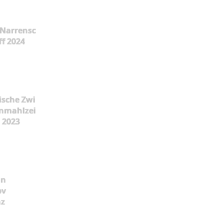
Narrensc
ff 2024
ische Zwi
nmahlzei
t 2023
ün
pv
nz