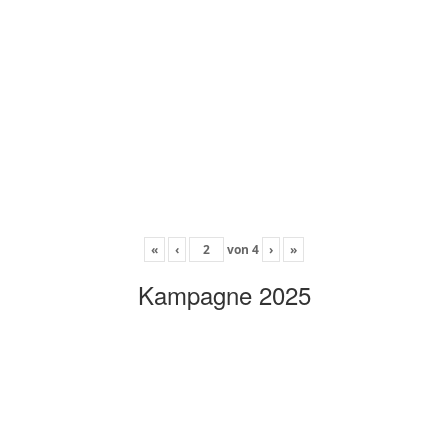
«
‹
von
4
›
»
Kampagne 2025