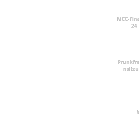
MCC-Fina
24
Prunkfr
nsitz