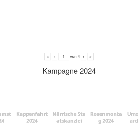
«
‹
von
4
›
»
Kampagne 2024
amst
Kappenfahrt
Närrische Sta
Rosenmonta
Umz
24
2024
atskanzlei
g 2024
ard