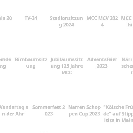
le 20
TV-24
Stadionsitzun
MCC MCV 202
MCC 
g 2024
4
hi
emde
Birnbaumsitz
Jubiläumssitz
Adventsfeier
Närr
ung
ung
ung 125 Jahre
2023
sche
MCC
Wandertag a
Sommerfest 2
Narren Schop
"Kölsche Fr
n der Ahr
023
pen Cup 2023
de" auf Stip
isite in Mai