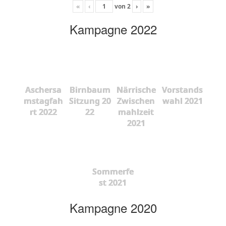
«
‹
von
2
›
»
Kampagne 2022
Aschersa
Birnbaum
Närrische
Vorstands
mstagfah
Sitzung 20
Zwischen
wahl 2021
rt 2022
22
mahlzeit
2021
Sommerfe
st 2021
Kampagne 2020