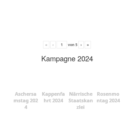
«
‹
von
5
›
»
Kampagne 2024
Aschersa
Kappenfa
Närrische
Rosenmo
mstag 202
hrt 2024
Staatskan
ntag 2024
4
zlei