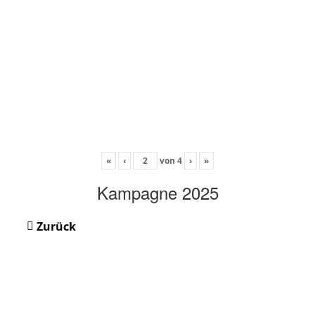
«
‹
von
4
›
»
Kampagne 2025
Zurück