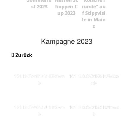
st 2023
hoppen C
ründe" au
up 2023
f Stippvisi
te in Main
z
Kampagne 2023
Zurück
101 DD7A0147-KSKwe
101 DD7A0153-KS5Kw
b
eb
101 DD7A0154-KSKwe
101 DD7A0157-KSKwe
b
b