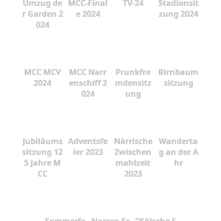
Umzug de
MCC-Final
TV-24
Stadionsit
r Garden 2
e 2024
zung 2024
024
MCC MCV
MCC Narr
Prunkfre
Birnbaum
2024
enschiff 2
mdensitz
sitzung
024
ung
Jubiläums
Adventsfe
Närrische
Wanderta
sitzung 12
ier 2023
Zwischen
g an der A
5 Jahre M
mahlzeit
hr
CC
2023
Sommerfe
Narren Sc
"Kölsche F