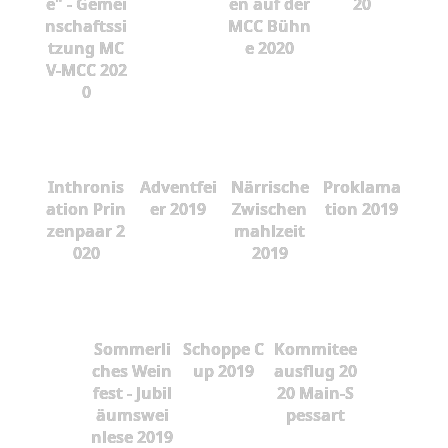
e" - Gemei
en auf der
20
nschaftssi
MCC Bühn
tzung MC
e 2020
V-MCC 202
0
Inthronis
Adventfei
Närrische
Proklama
ation Prin
er 2019
Zwischen
tion 2019
zenpaar 2
mahlzeit
020
2019
Sommerli
Schoppe C
Kommitee
ches Wein
up 2019
ausflug 20
fest - Jubil
20 Main-S
äumswei
pessart
nlese 2019