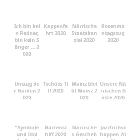
Ich bin kei
Kappenfa
Närrische
Rosenmo
n Redner,
hrt 2020
Staatskan
ntagszug
bin kein S
zlei 2020
2020
änger ... 2
020
Umzug de
Tschüss Ti
Mainz blei
Unsere Nä
r Garden 2
ll 2020
bt Mainz 2
rrischen G
020
020
äste 2020
"Symbole
Narrensc
Närrische
Jazzfrühsc
und Idol
hiff 2020
s Gescheh
hoppen 20