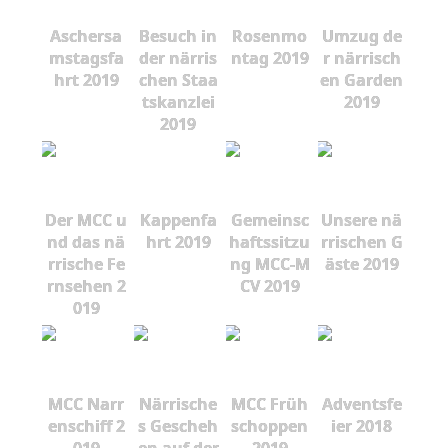
Aschersa
Besuch in
Rosenmo
Umzug de
mstagsfa
der närris
ntag 2019
r närrisch
hrt 2019
chen Staa
en Garden
tskanzlei
2019
2019
Der MCC u
Kappenfa
Gemeinsc
Unsere nä
nd das nä
hrt 2019
haftssitzu
rrischen G
rrische Fe
ng MCC-M
äste 2019
rnsehen 2
CV 2019
019
MCC Narr
Närrische
MCC Früh
Adventsfe
enschiff 2
s Gescheh
schoppen
ier 2018
019
en auf der
2019