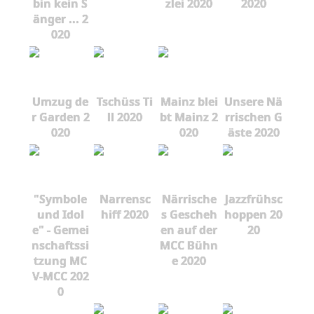
bin kein S
zlei 2020
2020
änger ... 2
020
Umzug de
Tschüss Ti
Mainz blei
Unsere Nä
r Garden 2
ll 2020
bt Mainz 2
rrischen G
020
020
äste 2020
"Symbole
Narrensc
Närrische
Jazzfrühsc
und Idol
hiff 2020
s Gescheh
hoppen 20
e" - Gemei
en auf der
20
nschaftssi
MCC Bühn
tzung MC
e 2020
V-MCC 202
0