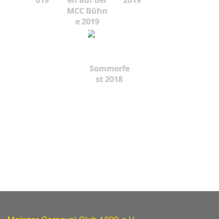
MCC Bühn
e 2019
Sommerfe
st 2018
Mainzer Carneval Club 1899 e.V.