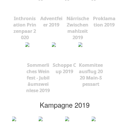
Inthronis
Adventfei
Närrische
Proklama
ation Prin
er 2019
Zwischen
tion 2019
zenpaar 2
mahlzeit
020
2019
Sommerli
Schoppe C
Kommitee
ches Wein
up 2019
ausflug 20
fest - Jubil
20 Main-S
äumswei
pessart
nlese 2019
Kampagne 2019