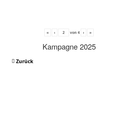
«
‹
von
4
›
»
Kampagne 2025
Zurück