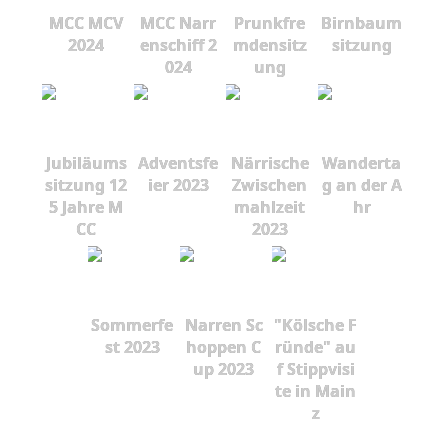
MCC MCV
MCC Narr
Prunkfre
Birnbaum
2024
enschiff 2
mdensitz
sitzung
024
ung
Jubiläums
Adventsfe
Närrische
Wanderta
sitzung 12
ier 2023
Zwischen
g an der A
5 Jahre M
mahlzeit
hr
CC
2023
Sommerfe
Narren Sc
"Kölsche F
st 2023
hoppen C
ründe" au
up 2023
f Stippvisi
te in Main
z