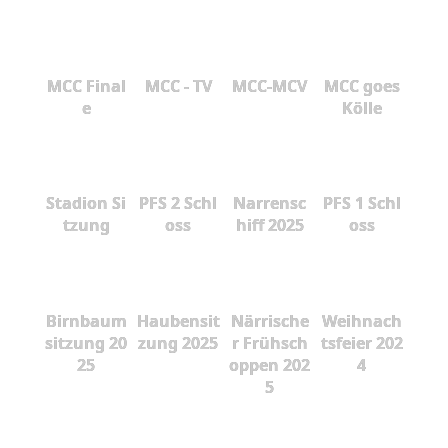
MCC Final
MCC - TV
MCC-MCV
MCC goes
e
Kölle
Stadion Si
PFS 2 Schl
Narrensc
PFS 1 Schl
tzung
oss
hiff 2025
oss
Birnbaum
Haubensit
Närrische
Weihnach
sitzung 20
zung 2025
r Frühsch
tsfeier 202
25
oppen 202
4
5