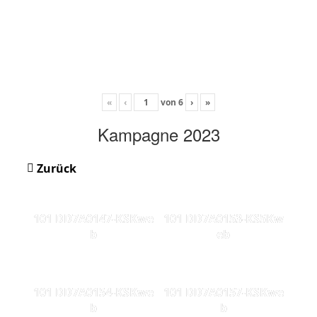
«
‹
von
6
›
»
Kampagne 2023
Zurück
101 DD7A0147-KSKwe
101 DD7A0153-KS5Kw
b
eb
101 DD7A0154-KSKwe
101 DD7A0157-KSKwe
b
b