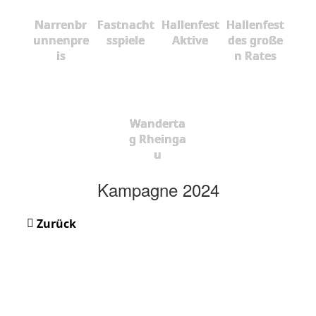
Narrenbr
Fastnacht
Hallenfest
Hallenfest
unnenpre
sspiele
Aktive
des große
is
n Rates
Wanderta
g Rheinga
u
Kampagne 2024
Zurück