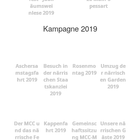
äumswei
pessart
nlese 2019
Kampagne 2019
Aschersa
Besuch in
Rosenmo
Umzug de
mstagsfa
der närris
ntag 2019
r närrisch
hrt 2019
chen Staa
en Garden
tskanzlei
2019
2019
Der MCC u
Kappenfa
Gemeinsc
Unsere nä
nd das nä
hrt 2019
haftssitzu
rrischen G
rrische Fe
ng MCC-M
äste 2019