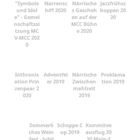
"Symbole
Narrensc
Närrische
Jazzfrühsc
und Idol
hiff 2020
s Gescheh
hoppen 20
e" - Gemei
en auf der
20
nschaftssi
MCC Bühn
tzung MC
e 2020
V-MCC 202
0
Inthronis
Adventfei
Närrische
Proklama
ation Prin
er 2019
Zwischen
tion 2019
zenpaar 2
mahlzeit
020
2019
Sommerli
Schoppe C
Kommitee
ches Wein
up 2019
ausflug 20
fest - Jubil
20 Main-S