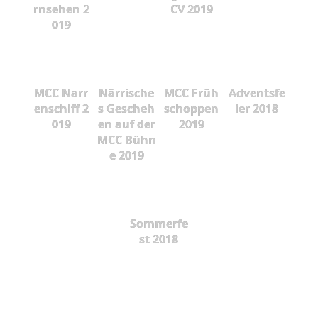
rnsehen 2
CV 2019
019
MCC Narr
Närrische
MCC Früh
Adventsfe
enschiff 2
s Gescheh
schoppen
ier 2018
019
en auf der
2019
MCC Bühn
e 2019
Sommerfe
st 2018