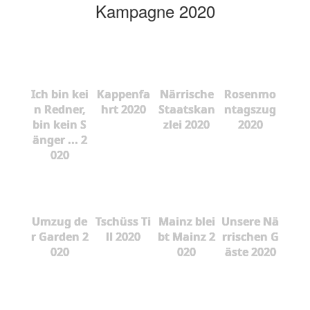
Kampagne 2020
Ich bin kei
Kappenfa
Närrische
Rosenmo
n Redner,
hrt 2020
Staatskan
ntagszug
bin kein S
zlei 2020
2020
änger ... 2
020
Umzug de
Tschüss Ti
Mainz blei
Unsere Nä
r Garden 2
ll 2020
bt Mainz 2
rrischen G
020
020
äste 2020