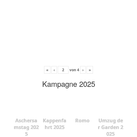
«
‹
von
4
›
»
Kampagne 2025
Aschersa
Kappenfa
Romo
Umzug de
mstag 202
hrt 2025
r Garden 2
5
025