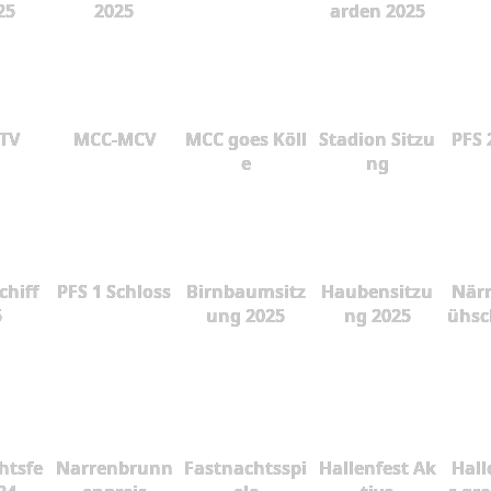
25
2025
arden 2025
 TV
MCC-MCV
MCC goes Köll
Stadion Sitzu
PFS 
e
ng
chiff
PFS 1 Schloss
Birnbaumsitz
Haubensitzu
Närr
5
ung 2025
ng 2025
ühsc
htsfe
Narrenbrunn
Fastnachtsspi
Hallenfest Ak
Hall