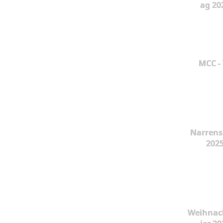
ag 20
MCC -
Narrens
202
Weihnac