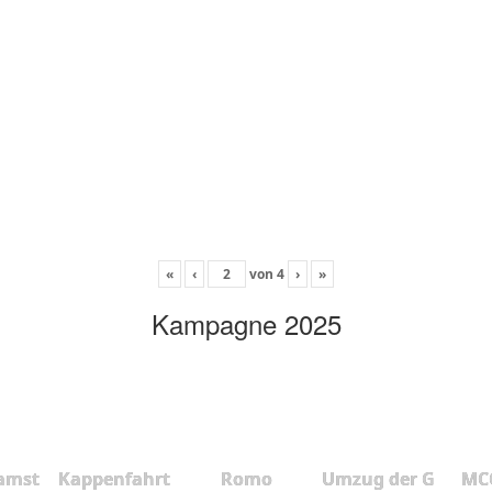
«
‹
von
4
›
»
Kampagne 2025
amst
Kappenfahrt
Romo
Umzug der G
MCC