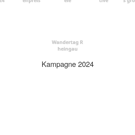
24
enpreis
ele
tive
s gr
Wandertag R
heingau
Kampagne 2024