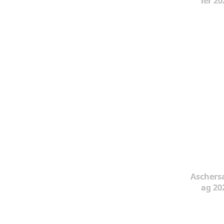
ier 20
Aschers
ag 20