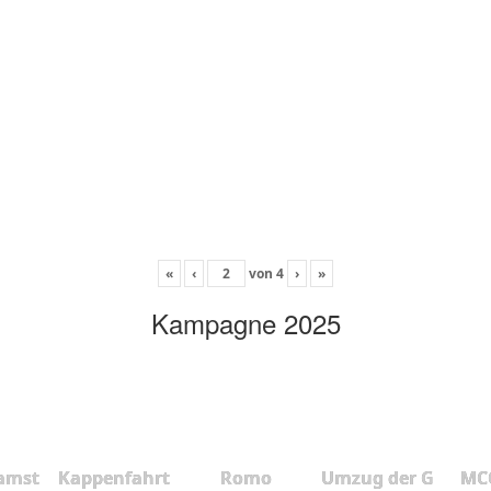
«
‹
von
4
›
»
Kampagne 2025
amst
Kappenfahrt
Romo
Umzug der G
MCC