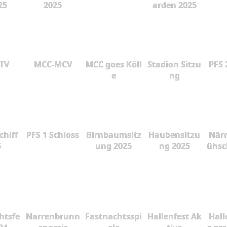
25
2025
arden 2025
 TV
MCC-MCV
MCC goes Köll
Stadion Sitzu
PFS 
e
ng
chiff
PFS 1 Schloss
Birnbaumsitz
Haubensitzu
Närr
5
ung 2025
ng 2025
ühsc
htsfe
Narrenbrunn
Fastnachtsspi
Hallenfest Ak
Hall