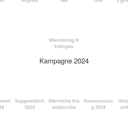
24
enpreis
ele
tive
s gr
Wandertag R
heingau
Kampagne 2024
amst
Kappenfahrt
Närrische Sta
Rosenmonta
Umz
24
2024
atskanzlei
g 2024
ard