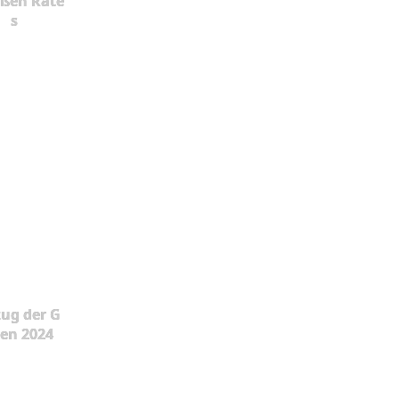
oßen Rate
s
ug der G
en 2024