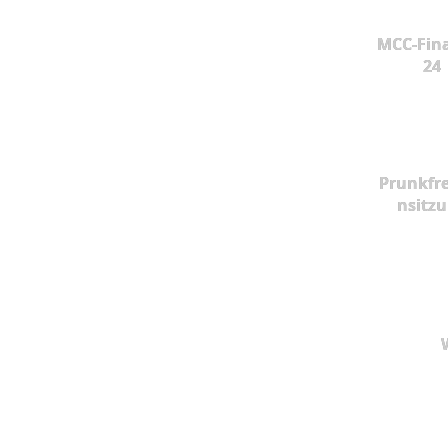
MCC-Fina
24
Prunkfr
nsitz