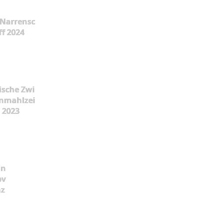
Narrensc
ff 2024
ische Zwi
nmahlzei
t 2023
ün
pv
nz