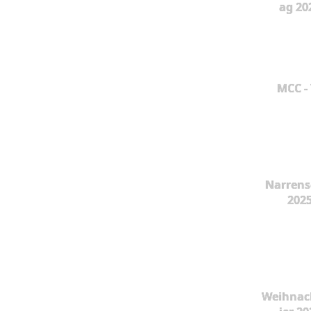
ag 20
MCC -
Narrens
202
Weihnac