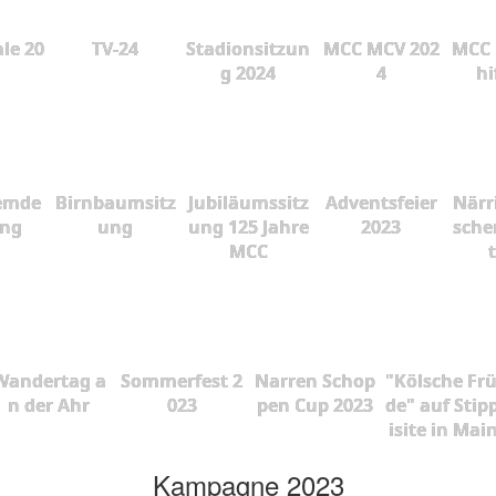
le 20
TV-24
Stadionsitzun
MCC MCV 202
MCC 
g 2024
4
hi
emde
Birnbaumsitz
Jubiläumssitz
Adventsfeier
Närr
ung
ung
ung 125 Jahre
2023
sche
MCC
Wandertag a
Sommerfest 2
Narren Schop
"Kölsche Fr
n der Ahr
023
pen Cup 2023
de" auf Stip
isite in Mai
Kampagne 2023