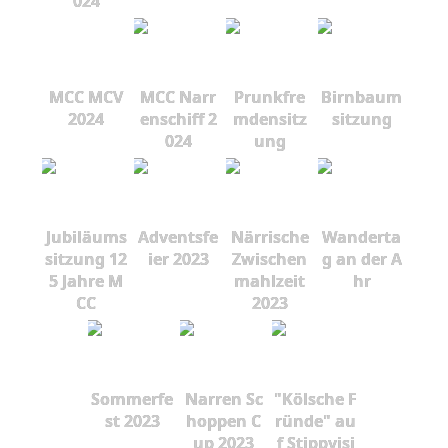
024
MCC MCV
MCC Narr
Prunkfre
Birnbaum
2024
enschiff 2
mdensitz
sitzung
024
ung
Jubiläums
Adventsfe
Närrische
Wanderta
sitzung 12
ier 2023
Zwischen
g an der A
5 Jahre M
mahlzeit
hr
CC
2023
Sommerfe
Narren Sc
"Kölsche F
st 2023
hoppen C
ründe" au
up 2023
f Stippvisi