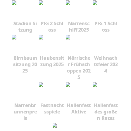
Stadion Si
PFS 2 Schl
Narrensc
PFS 1 Schl
tzung
oss
hiff 2025
oss
Birnbaum
Haubensit
Närrische
Weihnach
sitzung 20
zung 2025
r Frühsch
tsfeier 202
25
oppen 202
4
5
Narrenbr
Fastnacht
Hallenfest
Hallenfest
unnenpre
sspiele
Aktive
des große
is
n Rates