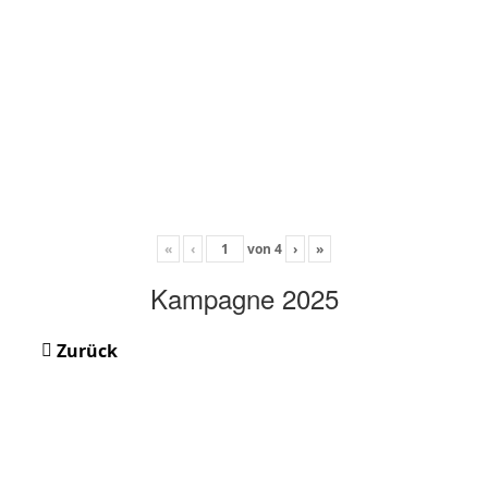
«
‹
von
4
›
»
Kampagne 2025
Zurück