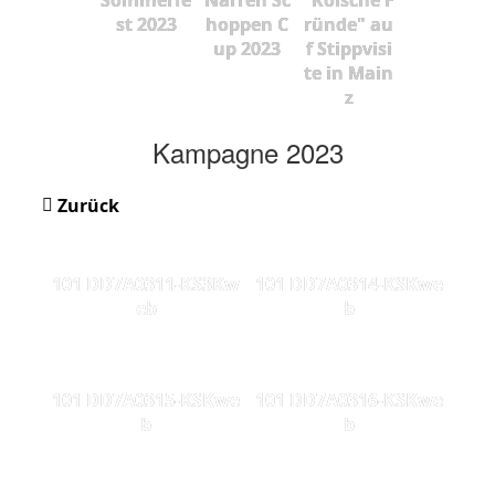
st 2023
hoppen C
ründe" au
up 2023
f Stippvisi
te in Main
z
Kampagne 2023
Zurück
101 DD7A0311-KS3Kw
101 DD7A0314-KSKwe
eb
b
101 DD7A0315-KSKwe
101 DD7A0316-KSKwe
b
b