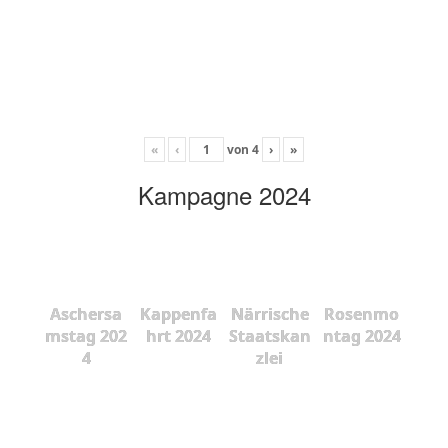
«
‹
von
4
›
»
Kampagne 2024
Aschersa
Kappenfa
Närrische
Rosenmo
mstag 202
hrt 2024
Staatskan
ntag 2024
4
zlei