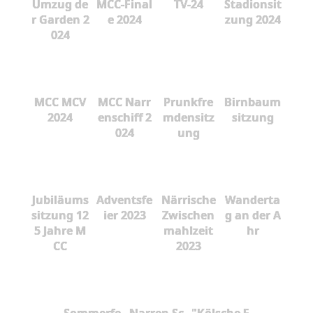
Umzug de
MCC-Final
TV-24
Stadionsit
r Garden 2
e 2024
zung 2024
024
MCC MCV
MCC Narr
Prunkfre
Birnbaum
2024
enschiff 2
mdensitz
sitzung
024
ung
Jubiläums
Adventsfe
Närrische
Wanderta
sitzung 12
ier 2023
Zwischen
g an der A
5 Jahre M
mahlzeit
hr
CC
2023
Sommerfe
Narren Sc
"Kölsche F