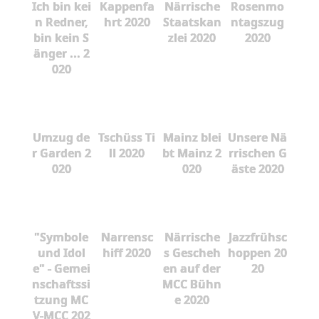
Ich bin kei
Kappenfa
Närrische
Rosenmo
n Redner,
hrt 2020
Staatskan
ntagszug
bin kein S
zlei 2020
2020
änger ... 2
020
Umzug de
Tschüss Ti
Mainz blei
Unsere Nä
r Garden 2
ll 2020
bt Mainz 2
rrischen G
020
020
äste 2020
"Symbole
Narrensc
Närrische
Jazzfrühsc
und Idol
hiff 2020
s Gescheh
hoppen 20
e" - Gemei
en auf der
20
nschaftssi
MCC Bühn
tzung MC
e 2020
V-MCC 202