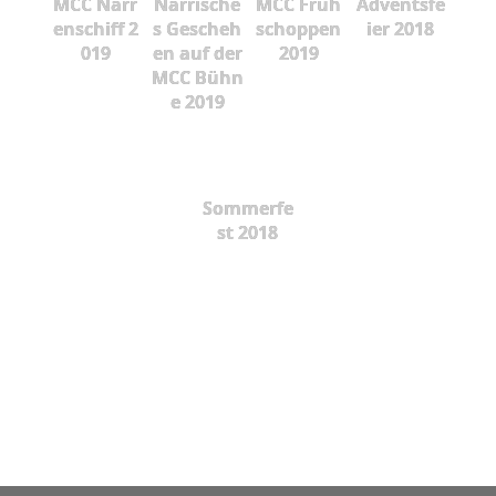
MCC Narr
Närrische
MCC Früh
Adventsfe
enschiff 2
s Gescheh
schoppen
ier 2018
019
en auf der
2019
MCC Bühn
e 2019
Sommerfe
st 2018