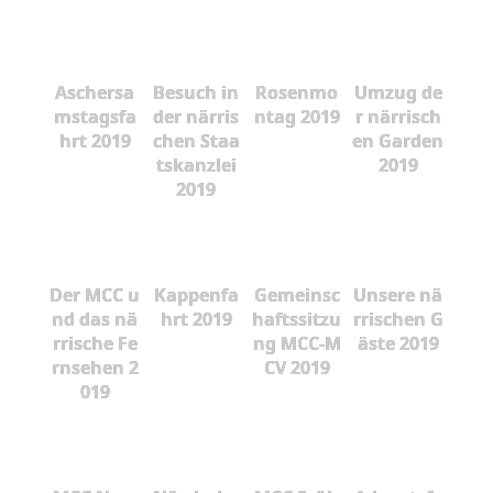
Aschersa
Besuch in
Rosenmo
Umzug de
mstagsfa
der närris
ntag 2019
r närrisch
hrt 2019
chen Staa
en Garden
tskanzlei
2019
2019
Der MCC u
Kappenfa
Gemeinsc
Unsere nä
nd das nä
hrt 2019
haftssitzu
rrischen G
rrische Fe
ng MCC-M
äste 2019
rnsehen 2
CV 2019
019