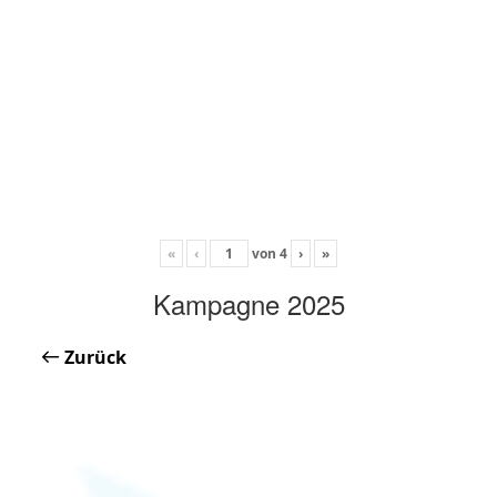
«
‹
von
4
›
»
Kampagne 2025
Zurück