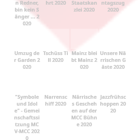
n Redner,
hrt 2020
Staatskan
ntagszug
bin kein S
zlei 2020
2020
änger ... 2
020
Umzug de
Tschüss Ti
Mainz blei
Unsere Nä
r Garden 2
ll 2020
bt Mainz 2
rrischen G
020
020
äste 2020
"Symbole
Narrensc
Närrische
Jazzfrühsc
und Idol
hiff 2020
s Gescheh
hoppen 20
e" - Gemei
en auf der
20
nschaftssi
MCC Bühn
tzung MC
e 2020
V-MCC 202
0