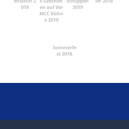
enschiff 2
s Gescheh
schoppen
ier 2018
019
en auf der
2019
MCC Bühn
e 2019
Sommerfe
st 2018