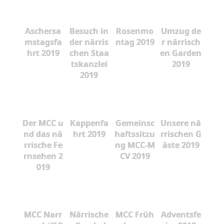
Aschersa
Besuch in
Rosenmo
Umzug de
mstagsfa
der närris
ntag 2019
r närrisch
hrt 2019
chen Staa
en Garden
tskanzlei
2019
2019
Der MCC u
Kappenfa
Gemeinsc
Unsere nä
nd das nä
hrt 2019
haftssitzu
rrischen G
rrische Fe
ng MCC-M
äste 2019
rnsehen 2
CV 2019
019
MCC Narr
Närrische
MCC Früh
Adventsfe