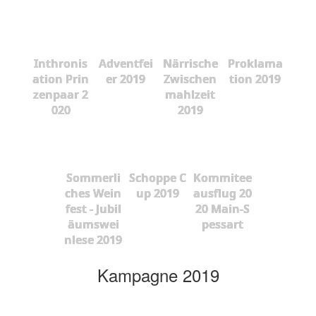
Inthronis
Adventfei
Närrische
Proklama
ation Prin
er 2019
Zwischen
tion 2019
zenpaar 2
mahlzeit
020
2019
Sommerli
Schoppe C
Kommitee
ches Wein
up 2019
ausflug 20
fest - Jubil
20 Main-S
äumswei
pessart
nlese 2019
Kampagne 2019