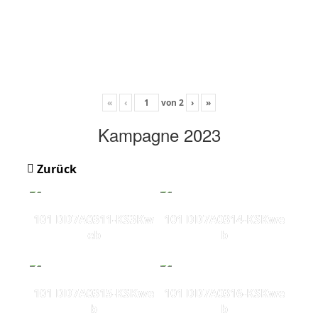
«
‹
von
2
›
»
Kampagne 2023
Zurück
101 DD7A0311-KS3Kw
101 DD7A0314-KSKwe
eb
b
101 DD7A0315-KSKwe
101 DD7A0316-KSKwe
b
b