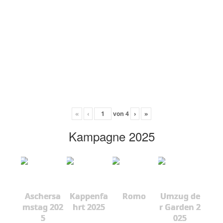
«
‹
von
4
›
»
Kampagne 2025
Aschersa
Kappenfa
Romo
Umzug de
mstag 202
hrt 2025
r Garden 2
5
025