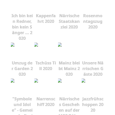
Ich bin kei
Kappenfa
Närrische
Rosenmo
n Redner,
hrt 2020
Staatskan
ntagszug
bin kein S
zlei 2020
2020
änger ... 2
020
Umzug de
Tschüss Ti
Mainz blei
Unsere Nä
r Garden 2
ll 2020
bt Mainz 2
rrischen G
020
020
äste 2020
"Symbole
Narrensc
Närrische
Jazzfrühsc
und Idol
hiff 2020
s Gescheh
hoppen 20
e" - Gemei
en auf der
20