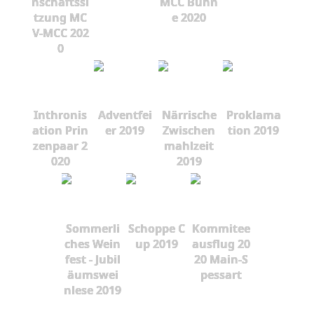
nschaftssi
MCC Bühn
tzung MC
e 2020
V-MCC 202
0
Inthronis
Adventfei
Närrische
Proklama
ation Prin
er 2019
Zwischen
tion 2019
zenpaar 2
mahlzeit
020
2019
Sommerli
Schoppe C
Kommitee
ches Wein
up 2019
ausflug 20
fest - Jubil
20 Main-S
äumswei
pessart
nlese 2019