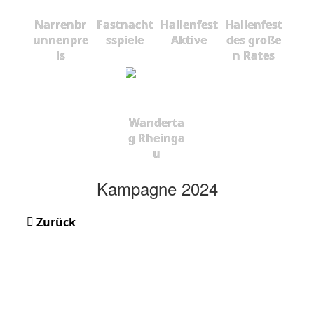
Narrenbr
Fastnacht
Hallenfest
Hallenfest
unnenpre
sspiele
Aktive
des große
is
n Rates
Wanderta
g Rheinga
u
Kampagne 2024
Zurück