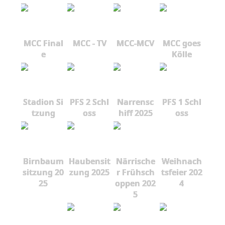
MCC Final
MCC - TV
MCC-MCV
MCC goes
e
Kölle
Stadion Si
PFS 2 Schl
Narrensc
PFS 1 Schl
tzung
oss
hiff 2025
oss
Birnbaum
Haubensit
Närrische
Weihnach
sitzung 20
zung 2025
r Frühsch
tsfeier 202
25
oppen 202
4
5