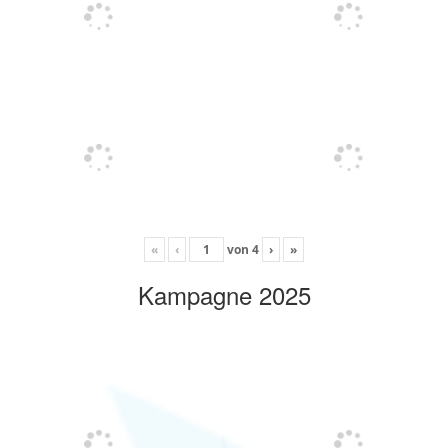
«
‹
von
4
›
»
Kampagne 2025