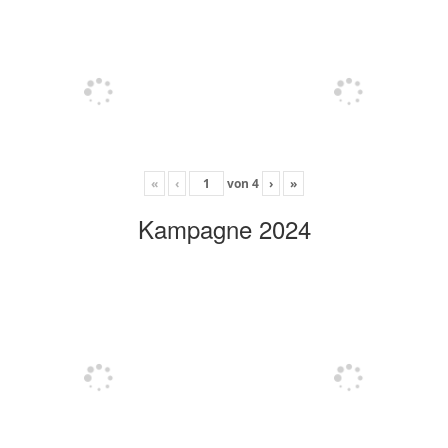
«
‹
von
4
›
»
Kampagne 2024