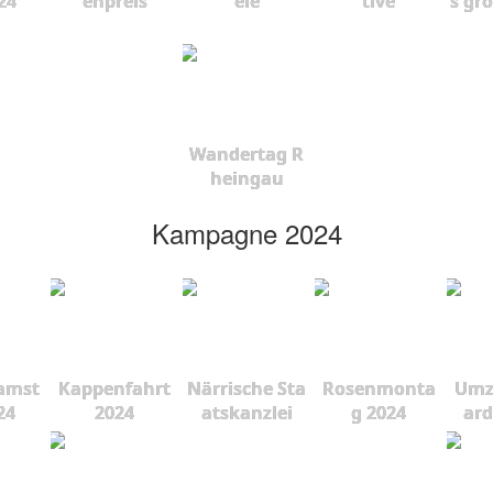
24
enpreis
ele
tive
s gr
Wandertag R
heingau
Kampagne 2024
amst
Kappenfahrt
Närrische Sta
Rosenmonta
Umz
24
2024
atskanzlei
g 2024
ard