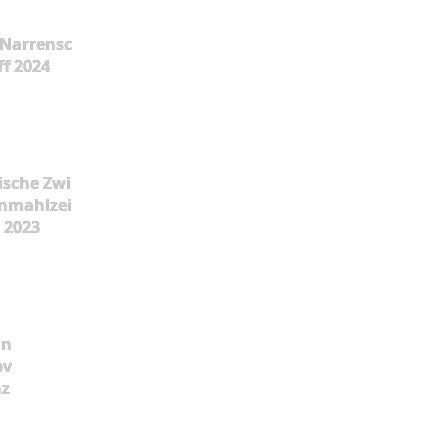
Narrensc
ff 2024
ische Zwi
nmahlzei
t 2023
ün
pv
nz