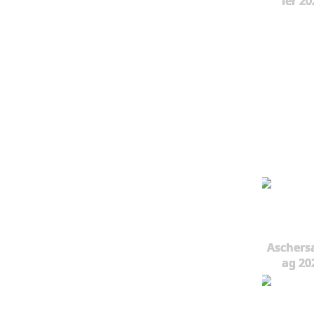
ier 20
Aschers
ag 20