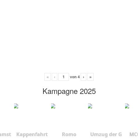
«
‹
von
4
›
»
Kampagne 2025
amst
Kappenfahrt
Romo
Umzug der G
MCC