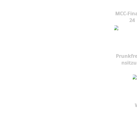
MCC-Fina
24
Prunkfr
nsitz