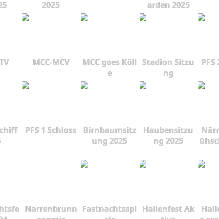
25
2025
arden 2025
 TV
MCC-MCV
MCC goes Köll
Stadion Sitzu
PFS 
e
ng
chiff
PFS 1 Schloss
Birnbaumsitz
Haubensitzu
Närr
5
ung 2025
ng 2025
ühsc
htsfe
Narrenbrunn
Fastnachtsspi
Hallenfest Ak
Hall