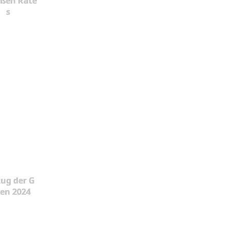
oßen Rate
s
ug der G
en 2024