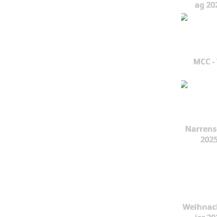
ag 20
MCC -
Narrens
202
Weihnac