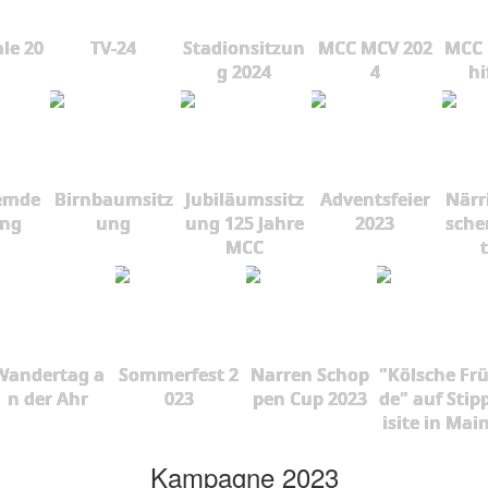
le 20
TV-24
Stadionsitzun
MCC MCV 202
MCC 
g 2024
4
hi
emde
Birnbaumsitz
Jubiläumssitz
Adventsfeier
Närr
ung
ung
ung 125 Jahre
2023
sche
MCC
Wandertag a
Sommerfest 2
Narren Schop
"Kölsche Fr
n der Ahr
023
pen Cup 2023
de" auf Stip
isite in Mai
Kampagne 2023