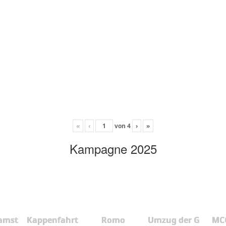
«
‹
von
4
›
»
Kampagne 2025
amst
Kappenfahrt
Romo
Umzug der G
MCC