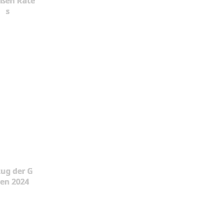
oßen Rate
s
ug der G
en 2024