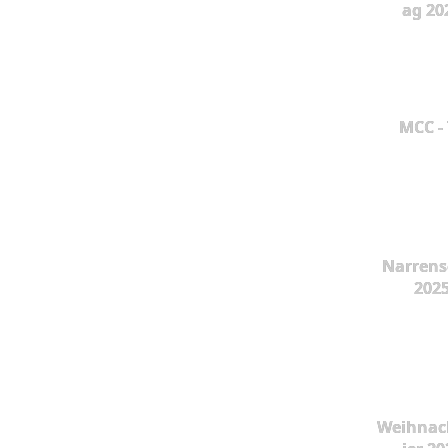
ag 20
MCC -
Narrens
202
Weihnac