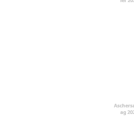
ier 20
Aschers
ag 20