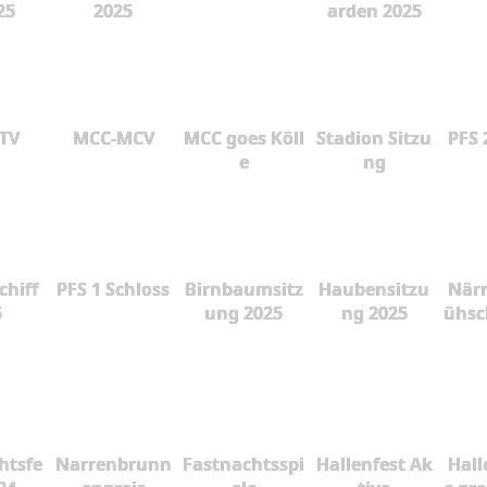
25
2025
arden 2025
 TV
MCC-MCV
MCC goes Köll
Stadion Sitzu
PFS 
e
ng
chiff
PFS 1 Schloss
Birnbaumsitz
Haubensitzu
Närr
5
ung 2025
ng 2025
ühsc
htsfe
Narrenbrunn
Fastnachtsspi
Hallenfest Ak
Hall