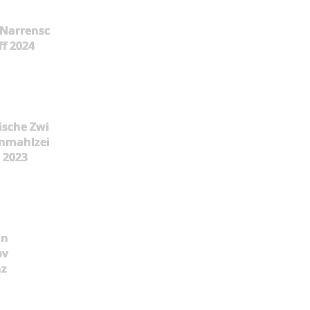
Narrensc
ff 2024
ische Zwi
nmahlzei
t 2023
ün
pv
nz