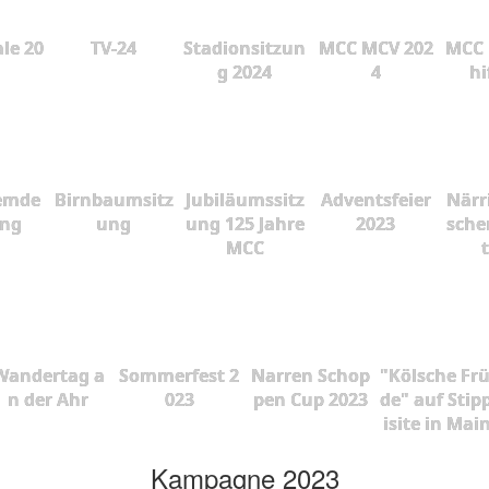
le 20
TV-24
Stadionsitzun
MCC MCV 202
MCC 
g 2024
4
hi
emde
Birnbaumsitz
Jubiläumssitz
Adventsfeier
Närr
ung
ung
ung 125 Jahre
2023
sche
MCC
Wandertag a
Sommerfest 2
Narren Schop
"Kölsche Fr
n der Ahr
023
pen Cup 2023
de" auf Stip
isite in Mai
Kampagne 2023