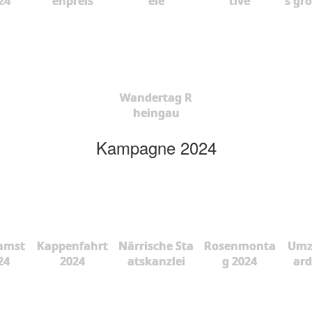
24
enpreis
ele
tive
s gr
Wandertag R
heingau
Kampagne 2024
amst
Kappenfahrt
Närrische Sta
Rosenmonta
Umz
24
2024
atskanzlei
g 2024
ard