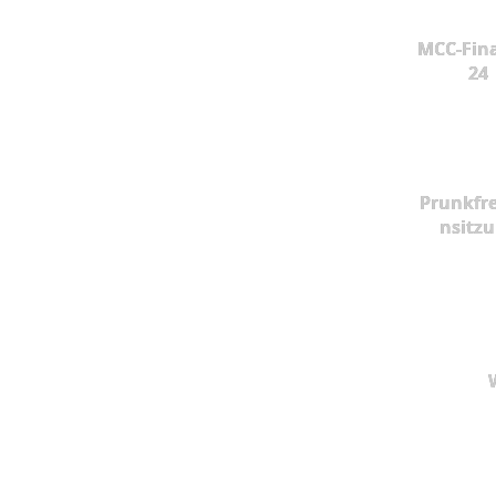
MCC-Fina
24
Prunkfr
nsitz