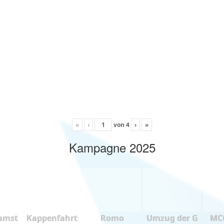
«
‹
von
4
›
»
Kampagne 2025
amst
Kappenfahrt
Romo
Umzug der G
MCC