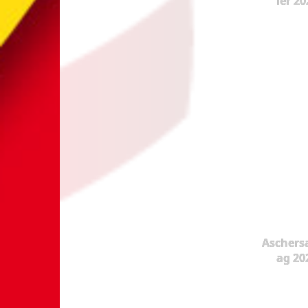
ier 20
Aschers
ag 20