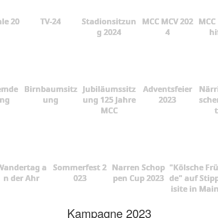
le 20
TV-24
Stadionsitzun
MCC MCV 202
MCC 
g 2024
4
hi
emde
Birnbaumsitz
Jubiläumssitz
Adventsfeier
Närr
ung
ung
ung 125 Jahre
2023
sche
MCC
Wandertag a
Sommerfest 2
Narren Schop
"Kölsche Fr
n der Ahr
023
pen Cup 2023
de" auf Stip
isite in Mai
Kampagne 2023