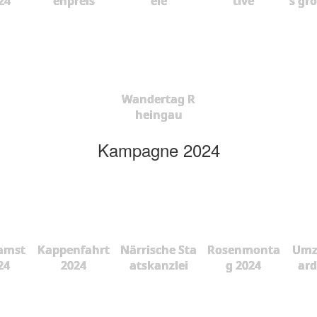
24
enpreis
ele
tive
s gr
Wandertag R
heingau
Kampagne 2024
amst
Kappenfahrt
Närrische Sta
Rosenmonta
Umz
24
2024
atskanzlei
g 2024
ard