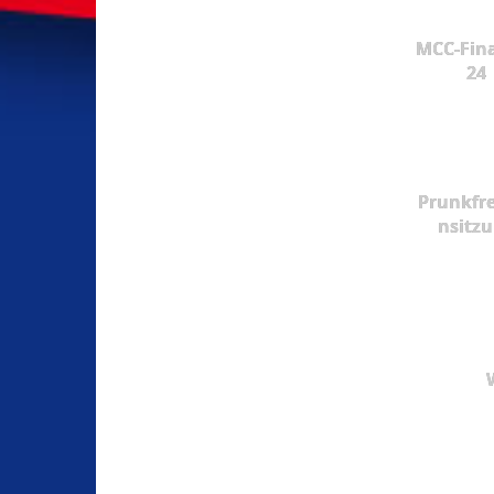
MCC-Fina
24
Prunkfr
nsitz