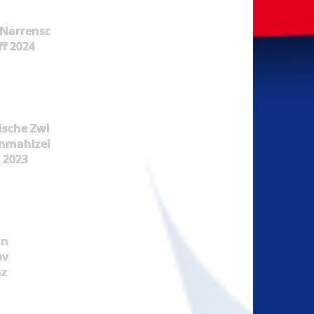
Narrensc
ff 2024
ische Zwi
nmahlzei
t 2023
ün
pv
nz