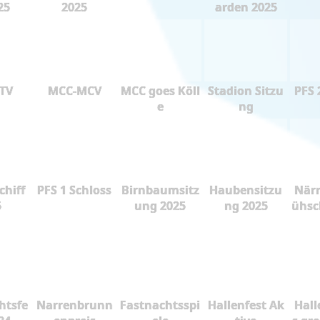
25
2025
arden 2025
 TV
MCC-MCV
MCC goes Köll
Stadion Sitzu
PFS 
e
ng
chiff
PFS 1 Schloss
Birnbaumsitz
Haubensitzu
Närr
5
ung 2025
ng 2025
ühsc
htsfe
Narrenbrunn
Fastnachtsspi
Hallenfest Ak
Hall