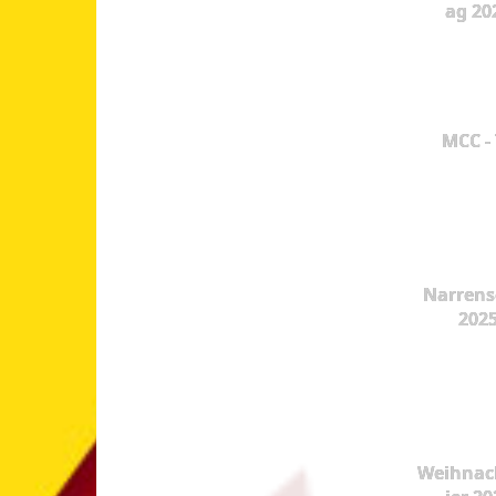
ag 20
MCC -
Narrens
202
Weihnac