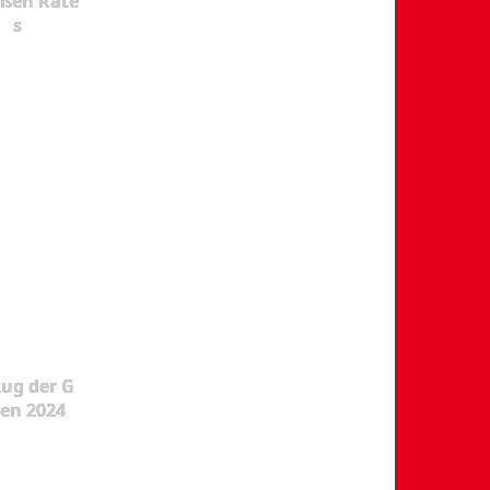
oßen Rate
s
ug der G
en 2024