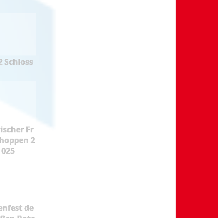
2 Schloss
ischer Fr
hoppen 2
025
enfest de