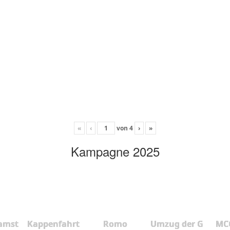
«
‹
von
4
›
»
Kampagne 2025
amst
Kappenfahrt
Romo
Umzug der G
MCC