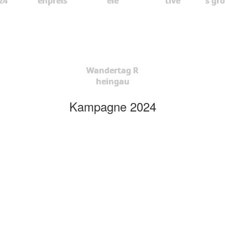
24
enpreis
ele
tive
s gr
Wandertag R
heingau
Kampagne 2024