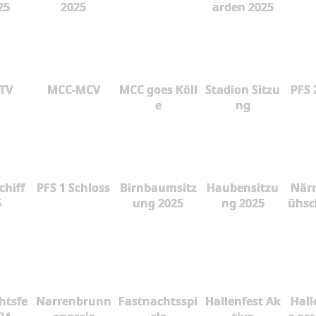
25
2025
arden 2025
 TV
MCC-MCV
MCC goes Köll
Stadion Sitzu
PFS 
e
ng
chiff
PFS 1 Schloss
Birnbaumsitz
Haubensitzu
Närr
5
ung 2025
ng 2025
ühsc
htsfe
Narrenbrunn
Fastnachtsspi
Hallenfest Ak
Hall