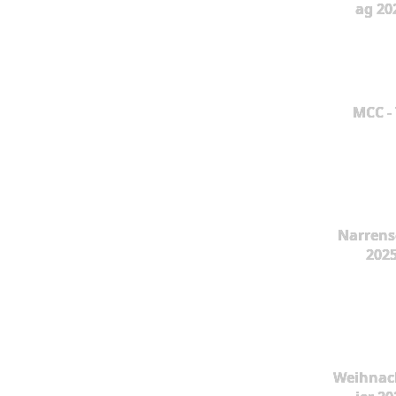
ag 20
MCC -
Narrens
202
Weihnac