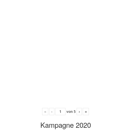
«
‹
von
5
›
»
Kampagne 2020