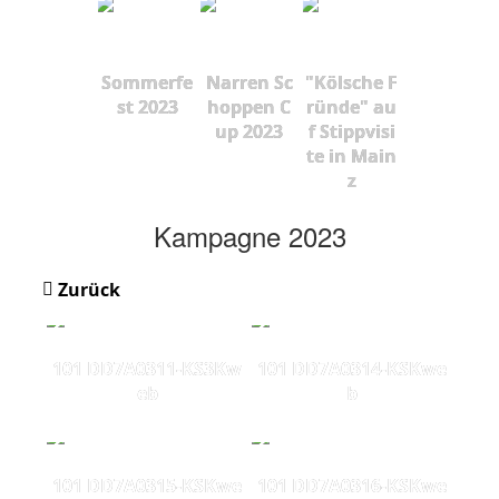
Sommerfe
Narren Sc
"Kölsche F
st 2023
hoppen C
ründe" au
up 2023
f Stippvisi
te in Main
z
Kampagne 2023
Zurück
101 DD7A0311-KS3Kw
101 DD7A0314-KSKwe
eb
b
101 DD7A0315-KSKwe
101 DD7A0316-KSKwe