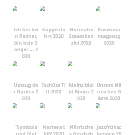
Ich bin kei
Kappenfa
Närrische
Rosenmo
n Redner,
hrt 2020
Staatskan
ntagszug
bin kein S
zlei 2020
2020
änger ... 2
020
Umzug de
Tschüss Ti
Mainz blei
Unsere Nä
r Garden 2
ll 2020
bt Mainz 2
rrischen G
020
020
äste 2020
"Symbole
Narrensc
Närrische
Jazzfrühsc
und Idol
hiff 2020
s Gescheh
hoppen 20