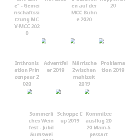
e" - Gemei
en auf der
20
nschaftssi
MCC Bühn
tzung MC
e 2020
V-MCC 202
0
Inthronis
Adventfei
Närrische
Proklama
ation Prin
er 2019
Zwischen
tion 2019
zenpaar 2
mahlzeit
020
2019
Sommerli
Schoppe C
Kommitee
ches Wein
up 2019
ausflug 20
fest - Jubil
20 Main-S
äumswei
pessart