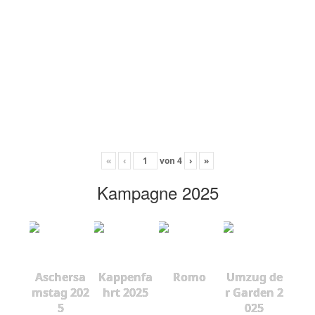
«
‹
von
4
›
»
Kampagne 2025
Aschersa
Kappenfa
Romo
Umzug de
mstag 202
hrt 2025
r Garden 2
5
025