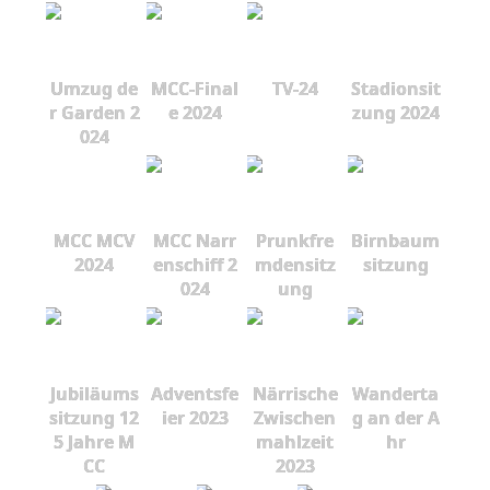
Umzug de
MCC-Final
TV-24
Stadionsit
r Garden 2
e 2024
zung 2024
024
MCC MCV
MCC Narr
Prunkfre
Birnbaum
2024
enschiff 2
mdensitz
sitzung
024
ung
Jubiläums
Adventsfe
Närrische
Wanderta
sitzung 12
ier 2023
Zwischen
g an der A
5 Jahre M
mahlzeit
hr
CC
2023