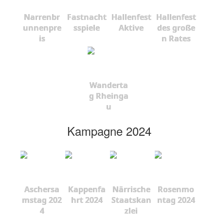
Narrenbr
Fastnacht
Hallenfest
Hallenfest
unnenpre
sspiele
Aktive
des große
is
n Rates
Wanderta
g Rheinga
u
Kampagne 2024
Aschersa
Kappenfa
Närrische
Rosenmo
mstag 202
hrt 2024
Staatskan
ntag 2024
4
zlei