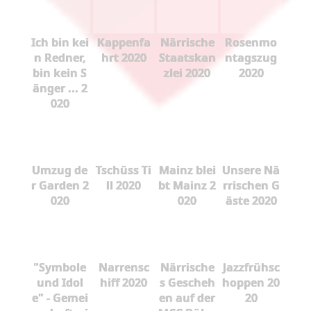
Ich bin kei
Kappenfa
Närrische
Rosenmo
n Redner,
hrt 2020
Staatskan
ntagszug
bin kein S
zlei 2020
2020
änger ... 2
020
Umzug de
Tschüss Ti
Mainz blei
Unsere Nä
r Garden 2
ll 2020
bt Mainz 2
rrischen G
020
020
äste 2020
"Symbole
Narrensc
Närrische
Jazzfrühsc
und Idol
hiff 2020
s Gescheh
hoppen 20
e" - Gemei
en auf der
20