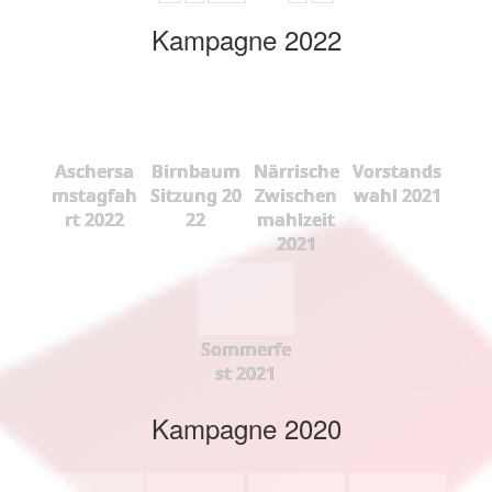
Kampagne 2022
Aschersa
Birnbaum
Närrische
Vorstands
mstagfah
Sitzung 20
Zwischen
wahl 2021
rt 2022
22
mahlzeit
2021
Sommerfe
st 2021
Kampagne 2020