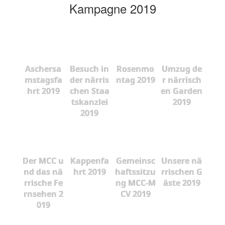
Kampagne 2019
Aschersa
Besuch in
Rosenmo
Umzug de
mstagsfa
der närris
ntag 2019
r närrisch
hrt 2019
chen Staa
en Garden
tskanzlei
2019
2019
Der MCC u
Kappenfa
Gemeinsc
Unsere nä
nd das nä
hrt 2019
haftssitzu
rrischen G
rrische Fe
ng MCC-M
äste 2019
rnsehen 2
CV 2019
019