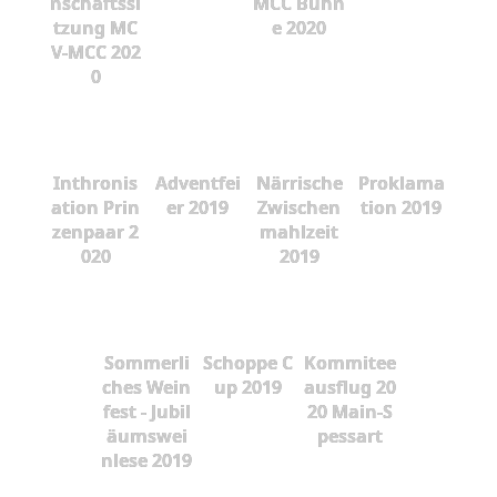
nschaftssi
MCC Bühn
tzung MC
e 2020
V-MCC 202
0
Inthronis
Adventfei
Närrische
Proklama
ation Prin
er 2019
Zwischen
tion 2019
zenpaar 2
mahlzeit
020
2019
Sommerli
Schoppe C
Kommitee
ches Wein
up 2019
ausflug 20
fest - Jubil
20 Main-S
äumswei
pessart
nlese 2019