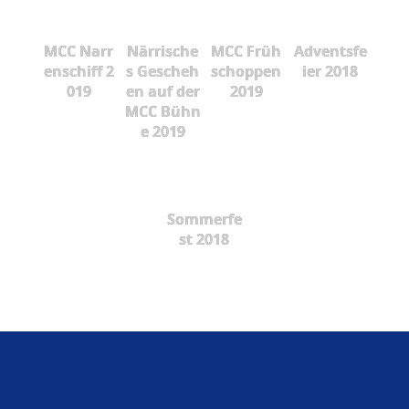
MCC Narr
Närrische
MCC Früh
Adventsfe
enschiff 2
s Gescheh
schoppen
ier 2018
019
en auf der
2019
MCC Bühn
e 2019
Sommerfe
st 2018