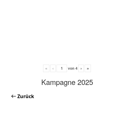
«
‹
von
4
›
»
Kampagne 2025
Zurück